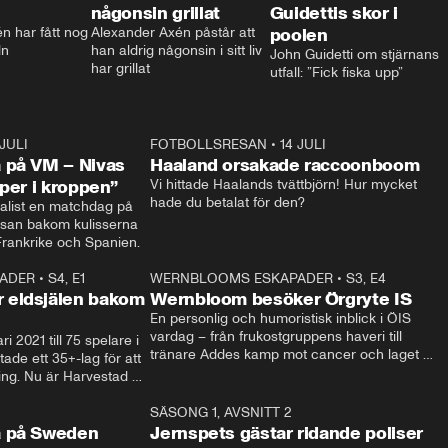
någonsin grillat
Guidettis skor i
 har fått nog 
Alexander Axén påstår att 
poolen
ln
han aldrig någonsin i sitt liv 
John Guidetti om stjärnans 
har grillat
utfall: ”Fick fiska upp”
 JULI
36:52
FOTBOLLSRESAN
•
14 JULI
0:3
 på VM – Nivas
Haaland orsakade raccoonboom
yper i kroppen”
Vi hittade Haalands tvättbjörn! Hur mycket 
hade du betalat för den?
list en matchdag på 
esan bakom kulisserna 
på semifinalen mellan Frankrike och Spanien. 
ADER
•
S4, E1
32:14
WERNBLOOMS ESKAPADER
•
S3, E4
33:1
Plus
 eldsjälen bakom
Wernbloom besöker Örgryte IS
En personlig och humoristisk inblick i ÖIS 
vardag – från frukostgruppens haveri till 
i 2021 till 75 spelare i 
tränare Addes kamp mot cancer och laget 
de ett 35+-lag för att 
som siktar mot Allsvenskan.
ing. Nu är Harvestad 
ch Wernbloom kliver 
14:14
SÄSONG 1, AVSNITT 2
24:5
a på Sweden
Jernspets gästar ridande poliser