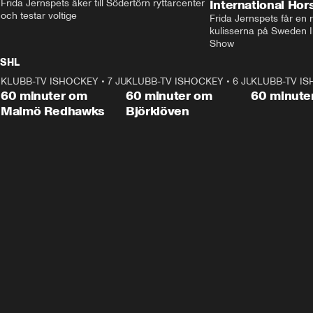
Frida Jernspets åker till Södertörn ryttarcenter 
International Ho
och testar voltige
Frida Jernspets får en 
kulisserna på Sweden In
Show
SHL
KLUBB-TV ISHOCKEY
1:02:53
•
7 JUNI
KLUBB-TV ISHOCKEY
1:00:59
•
6 JUNI
KLUBB-TV I
Plus
Plus
60 minuter om
60 minuter om
60 minute
Malmö Redhawks
Björklöven