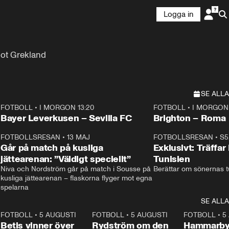
Logga in
mot Grekland
SE ALLA
FOTBOLL
•
I MORGON 13:20
FOTBOLL
•
I MORGON 
Plus
Plus
Bayer Leverkusen – Sevilla FC
Brighton – Roma
3
FOTBOLLSRESAN
•
13 MAJ
33:19
FOTBOLLSRESAN
•
S5
Går på match på kusliga
Exklusivt: Träffar
jättearenan: ”Väldigt speciellt”
Tunisien
Niva och Nordström går på match i Sousse på 
Berättar om sönernas tu
kusliga jättearenan – flaskorna flyger mot egna 
spelarna 
SE ALLA
2
FOTBOLL
•
5 AUGUSTI
1:30
FOTBOLL
•
5 AUGUSTI
0:46
FOTBOLL
•
5
Betis vinner över
Rydström om den
Hammarby 