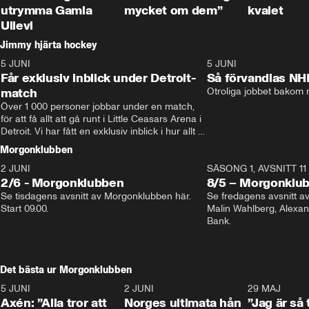
utrymma Gamla
mycket om dem”
kvalet
Ullevi
Jimmy hjärta hockey
5 JUNI
11:14
5 JUNI
Får exklusiv inblick under Detroit-
Så förvandlas NH
match
Otroliga jobbet bakom r
Över 1 000 personer jobbar under en match, 
för att få allt att gå runt i Little Ceasars Arena i 
Detroit. Vi har fått en exklusiv inblick i hur allt 
fungerar inför och under match i världens 
Morgonklubben
bästa hockeyliga
2 JUNI
SÄSONG 1, AVSNITT 11
2/6 - Morgonklubben
8/5 – Morgonklu
Se tisdagens avsnitt av Morgonklubben här. 
Se fredagens avsnitt 
Start 09.00. 
Malin Wahlberg, Alexa
Bank. 
Det bästa ur Morgonklubben
5 JUNI
0:44
2 JUNI
0:26
29 MAJ
Axén: ”Alla tror att
Norges ultimata hån
”Jag är så 