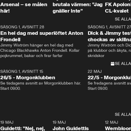
Arsenal – se målen
brutala värmen: ”Jag
FK Apoloni
här!
gnäller inte”
CL-kvalet
SE ALLA
8
SÄSONG 1, AVSNITT 28
20:38
SÄSONG 1, AVSNITT 2
Plus
En hel dag med superlöftet Anton
Dick & Jimmy test
Frondell
chockas av skill
Jimmy Wixtröm hänger en hel dag med 
Jimmy Wixtröm och Dick
Chicago Blackhawks Anton Frondell. Kollar 
på klubbor och åkyta, r
pojkrummet, bakar och firar farfar
skridskor 
SE ALLA
SÄSONG 1, AVSNITT 15
22 MAJ
26/5 - Morgonklubben
22/5 - Morgonkl
Se tisdagens avsnitt av Morgonklubben här. 
Se fredagens avsnitt a
Start 09.00. 
Start 09.00. 
SE ALLA
3
19 MAJ
0:39
19 MAJ
0:34
12 MAJ
Guidetti: ”Nej, nej,
John Guidettis
Wernbloom