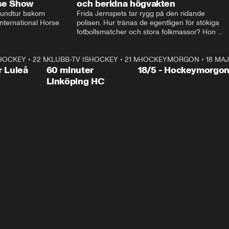
rse Show
och beridna högvakten
rundtur bakom 
Frida Jernspets tar rygg på den ridande 
ternational Horse 
polisen. Hur tränas de egentligen för stökiga 
fotbollsmatcher och stora folkmassor? Hon 
hälsar även på hos beridna högvakten, som 
den här dagen ska byta av högvakten, som 
SHOCKEY
1:00:28
•
22 MAJ
KLUBB-TV ISHOCKEY
vaktar slottet.
1:00:18
•
21 MAJ
HOCKEYMORGON
•
18 MAJ
Plus
r Luleå
60 minuter
18/5 - Hockeymorgo
Linköping HC