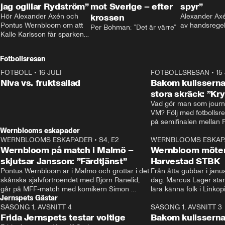
jag ogillar Rydström”
mot Sverige – efter
spyr”
Hör Alexander Axén och 
krossen
Alexander Axén
Pontus Wernbloom om att 
av handsrege
Per Bohman: ”Det är värre”
Kalle Karlsson får sparken 
från Bajen och att Henrik 
Rydström tar över
Fotbollsresan
FOTBOLL
•
16 JULI
0:44
FOTBOLLSRESAN
•
15
Niva vs. fruktsallad
Bakom kulisserna
stora skräck: ”Kr
Vad gör man som journa
VM? Följ med fotbollsr
Wernblooms eskapader
WERNBLOOMS ESKAPADER
•
S4, E2
38:23
WERNBLOOMS ESKAP
Wernbloom på match i Malmö –
Wernbloom möter
skjutsar Jansson: ”Färdtjänst”
Harvestad STBK
Pontus Wernbloom är i Malmö och grottar i det 
Från åtta gubbar i januar
skånska självförtroendet med Björn Ranelid, 
dag. Marcus Lager starta
går på MFF-match med komikern Simon 
lära känna folk i Linköp
Jernspets Gästar
”Chippen” Svensson och hjälper skadade 
STBK en institution – o
SÄSONG 1, AVSNITT 4
stjärnbacken Pontus Jansson hem. 
13:37
rakt in i värmen.
SÄSONG 1, AVSNITT 3
Frida Jernspets testar voltige
Bakom kulissern