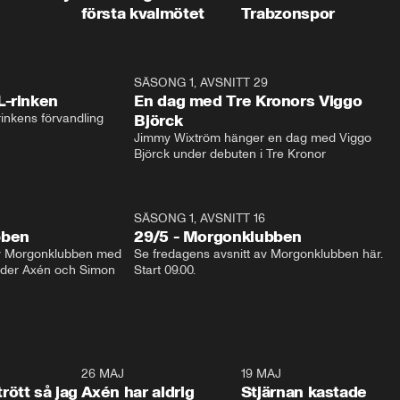
första kvalmötet
Trabzonspor
1:04
SÄSONG 1, AVSNITT 29
17:3
L-rinken
En dag med Tre Kronors Viggo
inkens förvandling
Björck
Jimmy Wixtröm hänger en dag med Viggo 
Björck under debuten i Tre Kronor
SÄSONG 1, AVSNITT 16
bben
29/5 - Morgonklubben
av Morgonklubben med 
Se fredagens avsnitt av Morgonklubben här. 
nder Axén och Simon 
Start 09.00. 
0:30
26 MAJ
0:31
19 MAJ
0:4
trött så jag
Axén har aldrig
Stjärnan kastade