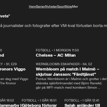
Hem
Serier
Nyheter
Sport
Nöje
Mer
Livsstil
lvete"
å journalister och fotografer efter VM-kval förlusten borta 
40
FOTBOLL
•
I MORGON 11:50
Plus
nd
Chelsea – AC Milan
EY
•
S1, E29
17:38
WERNBLOOMS ESKAPADER
•
S4, E2
38:2
ronors Viggo
Wernbloom på match i Malmö –
skjutsar Jansson: ”Färdtjänst”
en dag med Viggo 
Pontus Wernbloom är i Malmö och grottar i det 
 Tre Kronor
skånska självförtroendet med Björn Ranelid, 
går på MFF-match med komikern Simon 
”Chippen” Svensson och hjälper skadade 
stjärnbacken Pontus Jansson hem. 
 GÅR 18:52
2:17
FOTBOLL
•
I GÅR 18:51
2:17
FOTBOLL
•
I GÅR 12:41
0:4
Hammarby i
Göteborg förlorar
Salah anländer till