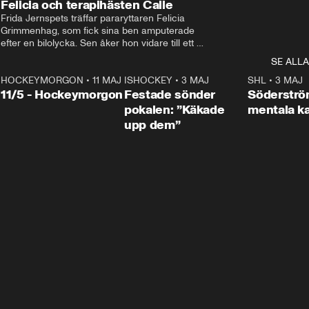
Felicia och terapihästen Calle
Frida Jernspets träffar pararyttaren Felicia 
Grimmenhag, som fick sina ben amputerade 
efter en bilolycka. Sen åker hon vidare till ett 
vård- och omsorgsboende med den 76 
SE ALLA
centimeter höga terapihästen Calle.
HOCKEYMORGON
•
11 MAJ
ISHOCKEY
•
3 MAJ
0:22
SHL
•
3 MAJ
n
11/5 - Hockeymorgon
Festade sönder
Söderströ
pokalen: ”Käkade
mentala 
upp dem”