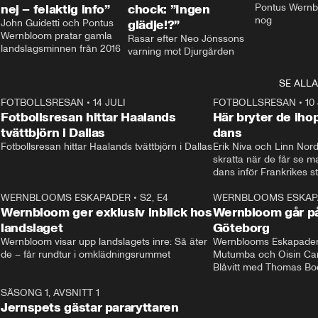
nej – felaktig info”
chock: ”Ingen
Pontus Wernbl
nog
John Guidetti och Pontus 
glädje!?”
Wernbloom pratar gamla 
Rasar efter Neo Jönssons 
landslagsminnen från 2016
varning mot Djurgården
SE ALLA
8
FOTBOLLSRESAN
•
14 JULI
41:35
FOTBOLLSRESAN
•
10
Fotbollsresan hittar Haalands
Här bryter de ih
tvättbjörn i Dallas
dans
Fotbollsresan hittar Haalands tvättbjörn i Dallas
Erik Niva och Linn Nord
skratta när de får se 
dans inför Frankrikes st
VM-kvartsfinalen. 
4
WERNBLOOMS ESKAPADER
•
S2, E4
24:20
WERNBLOOMS ESKAP
Plus
Wernbloom ger exklusiv inblick hos
Wernbloom går på
landslaget
Göteborg
Wernbloom visar upp landslagets inre: Så äter 
Wernblooms Eskapader:
de – får rundtur i omklädningsrummet
Mutumba och Oisin Cant
Blåvitt med Thomas Bo
0
SÄSONG 1, AVSNITT 1
25:12
Jernspets gästar pararyttaren