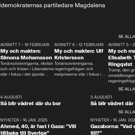
aldemokraternas partiledare Magdalena 
SE ALLA
7
AVSNITT 7
•
19 FEBRUARI
24:30
AVSNITT 6
•
12 FEBRUARI
27:30
AVSNITT 5
•
My och makten:
My och makten: Ulf
My och ma
Simona Mohamsson
Kristersson
Elisabeth
 
Tonårsutvisningarna, skolan 
Tonårsutvisningarna, 
Ringqvist
och och krisen i Liberalerna 
regeringsfrågan och 
Trump, den gr
står i fokus i det sjunde 
matpriserna står i fokus i 
omställningen
avsnittet av ”My och 
det sjätte avsnittet av ”My 
regeringsfråga
makten”. Se när 
och makten”. Se när 
centrum i det 
SE ALLA
Aftonbladets inrikespolitiska 
Aftonbladets inrikespolitiska 
avsnittet av ”
kommentator My 
kommentator My 
6
4 AUGUSTI
1:06
3 AUGUSTI
Makten”. Se nä
Rohwedder ställer 
Rohwedder ställer 
Så blir vädret där du bor
Så blir vädret där
Aftonbladets in
utbildnings- och 
statsminister Ulf Kristersson 
kommentator 
SE ALLA
integrationsminister Simona 
till svars.
Rohwedder stäl
Mohamsson till svars.
Centerpartiets
2
NYHETER
•
16 JAN. 2025
1:01
NYHETER
•
16 JAN. 20
Thand Ring till
Ahmed, 40, är fast i Gaza: ”Vill
Gazaborna: ”Vad s
tillbaka till Sverige”
till?”