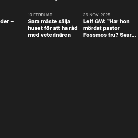
4:24
10 FEBRUARI
4:13
26 NOV. 2025
8:1
der –
Sara måste sälja
Leif GW: ”Har hon
huset för att ha råd
mördat pastor
med veterinären
Fossmos fru? Svar
nej.”