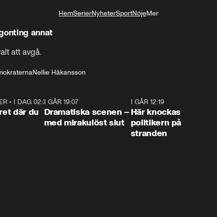
Hem
Serier
Nyheter
Sport
Nöje
Mer
Livsstil
ågonting annat
lt att avgå.
mokraterna
Nellie Håkansson
ER
•
I DAG 02:30
1:06
I GÅR 19:07
0:42
I GÅR 12:19
0:4
ret där du
Dramatiska scenen –
Här knockas
med mirakulöst slut
politikern på
stranden