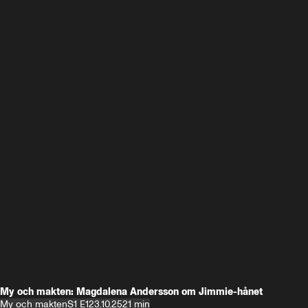
My och makten: Magdalena Andersson om Jimmie-hånet
My och makten
S1 E1
23.10.25
21 min