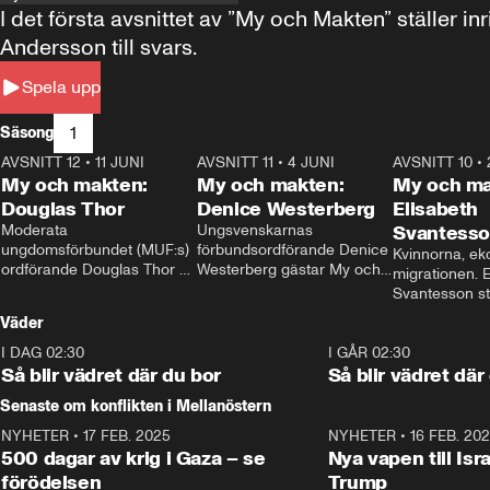
I det första avsnittet av ”My och Makten” ställe
Andersson till svars.
Spela upp
1
Säsong
AVSNITT 12
•
11 JUNI
26:27
AVSNITT 11
•
4 JUNI
23:40
AVSNITT 10
•
My och makten:
My och makten:
My och ma
Douglas Thor
Denice Westerberg
Elisabeth
Moderata 
Ungsvenskarnas 
Svantess
ungdomsförbundet (MUF:s) 
förbundsordförande Denice 
Kvinnorna, ek
ordförande Douglas Thor 
Westerberg gästar My och 
migrationen. E
gästar My och makten. I 
makten. I avsnittet 
Svantesson stäl
avsnittet diskuteras 
diskuteras migrationsfrågan 
när finansmini
Väder
tonårsutvisningarna och hur 
och hur SD ska locka 
Moderaterna ska locka 
kvinnliga väljare. 
I DAG 02:30
1:06
I GÅR 02:30
väljare till valet i höst. 
Så blir vädret där du bor
Så blir vädret där
Senaste om konflikten i Mellanöstern
NYHETER
•
17 FEB. 2025
0:45
NYHETER
•
16 FEB. 20
500 dagar av krig i Gaza – se
Nya vapen till Isr
förödelsen
Trump