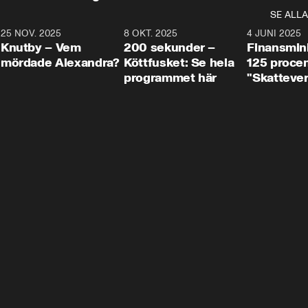
SE ALLA
3
25 NOV. 2025
31:05
8 OKT. 2025
4:29
4 JUNI 2025
Knutby – Vem
200 sekunder –
Finansmin
mördade Alexandra?
Köttfusket: Se hela
125 procent
programmet här
"Skattever
viktig uppg