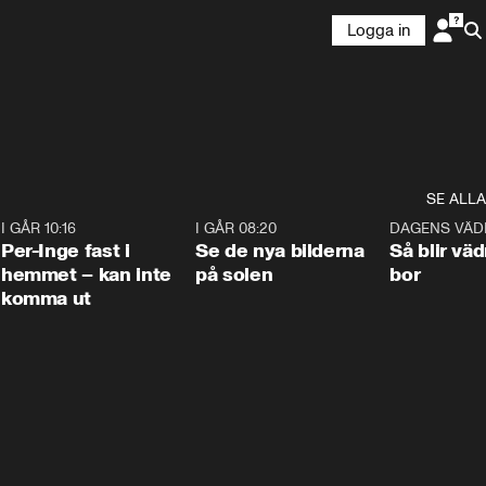
Logga in
SE ALLA
5
I GÅR 10:16
1:26
I GÅR 08:20
0:31
DAGENS VÄD
Per-Inge fast i
Se de nya bilderna
Så blir väd
hemmet – kan inte
på solen
bor
komma ut