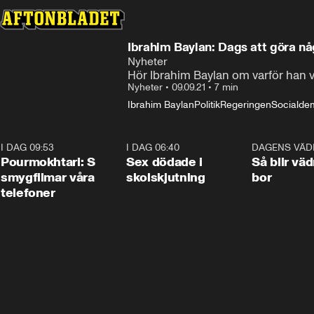
Ibrahim Baylan: Dags att göra n
Nyheter
Hör Ibrahim Baylan om varför han va
Nyheter
•
09.09.21
•
7 min
Ibrahim Baylan
Politik
Regeringen
Socialde
I DAG 09:53
1:36
I DAG 06:40
0:47
DAGENS VÄD
Pourmokhtari: S
Sex dödade i
Så blir väd
smygfilmar våra
skolskjutning
bor
telefoner