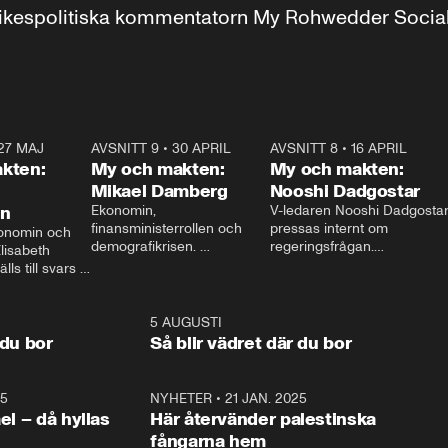
r inrikespolitiska kommentatorn My Rohwedder Soci
27 MAJ
3:51
AVSNITT 9
•
30 APRIL
24:00
AVSNITT 8
•
16 APRIL
25:1
kten:
My och makten:
My och makten:
Mikael Damberg
Nooshi Dadgostar
on
Ekonomin, 
V-ledaren Nooshi Dadgostar
finansministerrollen och 
pressas internt om 
onomin och 
demografikrisen. 
regeringsfrågan.

lisabeth 
Oppositionen ställs till svars 
I Aftonbladets 
ls till svars 
när Socialdemokraternas 
partiledarutfrågning ”My 
stern gästar 
Mikael Damberg gästar My 
och Makten” sätter hon ner 
My och Makten. 
och Makten. 
foten mot kritikerna:

1:06
5 AUGUSTI
1:0
– Vi ställer upp i val. Ska vi 
 du bor
Så blir vädret där du bor
vara med så sitter vi förstås 
25
1:22
NYHETER
•
21 JAN. 2025
0:5
ael – då hyllas
Här återvänder palestinska
fångarna hem