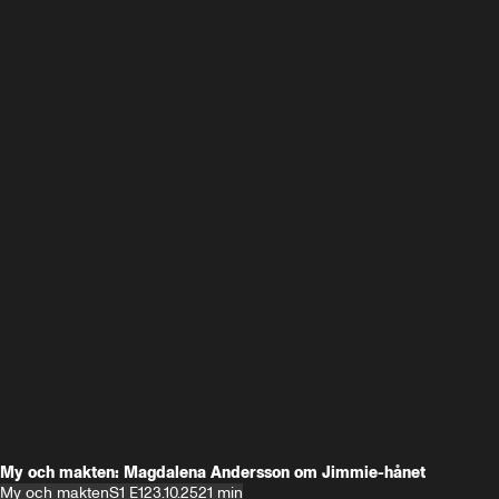
My och makten: Magdalena Andersson om Jimmie-hånet
My och makten
S1 E1
23.10.25
21 min