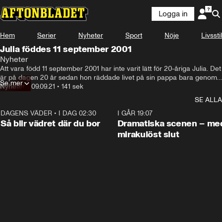
Logga in
Hem
Serier
Nyheter
Sport
Nöje
Livsstil
Julia föddes 11 september 2001
Nyheter
Att vara född 11 september 2001 har inte varit lätt för 20-åriga Julia. Det 
är på dagen 20 år sedan hon räddade livet på sin pappa bara genom 
Se mer
att födas. Men det är också en dag som för alltid förknippas med 
Nyheter
•
09.09.21
•
141 sek
terrorattacken mot World Trade Center.
SE ALLA
DAGENS VÄDER
•
I DAG 02:30
1:06
I GÅR 19:07
Så blir vädret där du bor
Dramatiska scenen – me
mirakulöst slut