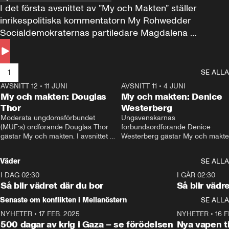
I det första avsnittet av ”My och Makten” ställer 
inrikespolitiska kommentatorn My Rohwedder 
Socialdemokraternas partiledare Magdalena 
Andersson till svars.
1
SE ALLA
AVSNITT 12
•
11 JUNI
26:27
AVSNITT 11
•
4 JUNI
2
My och makten: Douglas
My och makten: Denice
Thor
Westerberg
Moderata ungdomsförbundet 
Ungsvenskarnas 
(MUF:s) ordförande Douglas Thor 
förbundsordförande Denice 
gästar My och makten. I avsnittet 
Westerberg gästar My och makten.
diskuteras tonårsutvisningarna och 
avsnittet diskuteras migrationsfrå
hur Moderaterna ska locka väljare till 
och hur SD ska locka kvinnliga 
Väder
SE ALLA
valet i höst. 
väljare. 
I DAG 02:30
1:06
I GÅR 02:30
Så blir vädret där du bor
Så blir vädr
Senaste om konflikten i Mellanöstern
SE ALLA
NYHETER
•
17 FEB. 2025
0:45
NYHETER
•
16 F
500 dagar av krig i Gaza – se förödelsen
Nya vapen ti