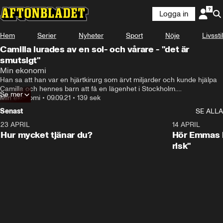
Logga in
Hem
Serier
Nyheter
Sport
Nöje
Livsstil
Camilla lurades av en sol- och vårare - "det är
smutsigt"
Min ekonomi
Han sa att han var en hjärtkirurg som ärvt miljarder och kunde hjälpa 
Camilla och hennes barn att få en lägenhet i Stockholm.

Se mer
Min ekonomi
•
09.09.21
•
139 sek
Det lät för bra för att vara sant. Och det var det.
Senast
SE ALLA
23 APRIL
1:08
14 APRIL
Hur mycket tjänar du?
Hör Emmas bä
risk"