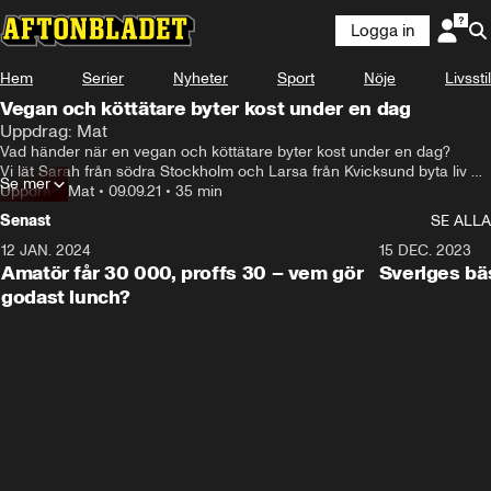
Logga in
Hem
Serier
Nyheter
Sport
Nöje
Livsstil
Vegan och köttätare byter kost under en dag
Uppdrag: Mat
Vad händer när en vegan och köttätare byter kost under en dag? 

Vi lät Sarah från södra Stockholm och Larsa från Kvicksund byta liv 
Se mer
under 24 timmar.
Uppdrag: Mat
•
09.09.21
•
35 min
Senast
SE ALLA
12 JAN. 2024
32:36
15 DEC. 2023
Amatör får 30 000, proffs 30 – vem gör
Sveriges bä
godast lunch?