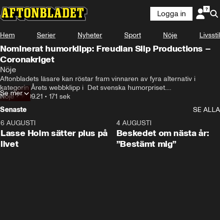
Logga in
Hem
Serier
Nyheter
Sport
Nöje
Livsstil
Nominerat humorklipp: Freudian Slip Productions –
Coronakriget
Nöje
Aftonbladets läsare kan röstar fram vinnaren av fyra alternativ i 
kategorin Årets webbklipp i  Det svenska humorpriset.
Se mer
(Barncancergalan) i Kanal 5.
Nöje
•
10.09.21
•
171 sek
Senaste
SE ALLA
6 AUGUSTI
1:04
4 AUGUSTI
Lasse Holm sätter plus på
Beskedet om nästa år:
livet
”Bestämt mig”