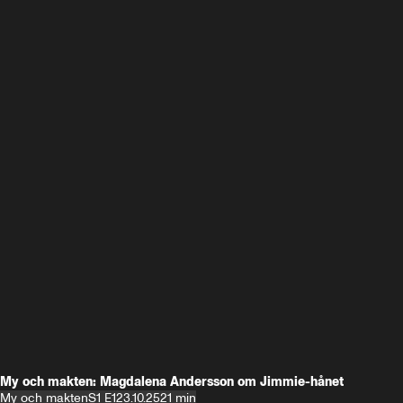
My och makten: Magdalena Andersson om Jimmie-hånet
My och makten
S1 E1
23.10.25
21 min