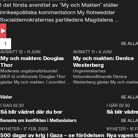
I det första avsnittet av ”My och Makten” ställer 
inrikespolitiska kommentatorn My Rohwedder 
Socialdemokraternas partiledare Magdalena 
Andersson till svars.
1
SE ALLA
AVSNITT 12
•
11 JUNI
26:27
AVSNITT 11
•
4 JUNI
2
My och makten: Douglas
My och makten: Denice
Thor
Westerberg
Moderata ungdomsförbundet 
Ungsvenskarnas 
(MUF:s) ordförande Douglas Thor 
förbundsordförande Denice 
gästar My och makten. I avsnittet 
Westerberg gästar My och makten.
diskuteras tonårsutvisningarna och 
avsnittet diskuteras migrationsfrå
hur Moderaterna ska locka väljare till 
och hur SD ska locka kvinnliga 
Väder
SE ALLA
valet i höst. 
väljare. 
I DAG 02:30
1:06
I GÅR 02:30
Så blir vädret där du bor
Så blir vädr
Senaste om konflikten i Mellanöstern
SE ALLA
NYHETER
•
17 FEB. 2025
0:45
NYHETER
•
16 F
500 dagar av krig i Gaza – se förödelsen
Nya vapen ti