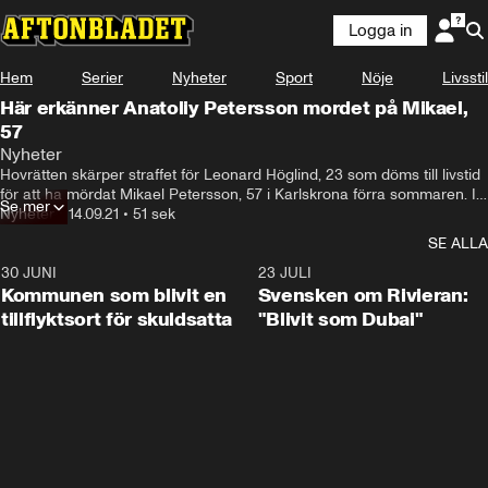
Logga in
Hem
Serier
Nyheter
Sport
Nöje
Livsstil
Här erkänner Anatoliy Petersson mordet på Mikael,
57
Nyheter
Hovrätten skärper straffet för Leonard Höglind, 23 som döms till livstid 
för att ha mördat Mikael Petersson, 57 i Karlskrona förra sommaren. I 
Se mer
video från polisförhör som TV4 Kalla fakta tagit del av erkänner 
Nyheter
•
14.09.21
•
51 sek
Anatoliy Pettersson mordet.
SE ALLA
30 JUNI
1:24
23 JULI
Kommunen som blivit en
Svensken om Rivieran:
tillflyktsort för skuldsatta
"Blivit som Dubai"