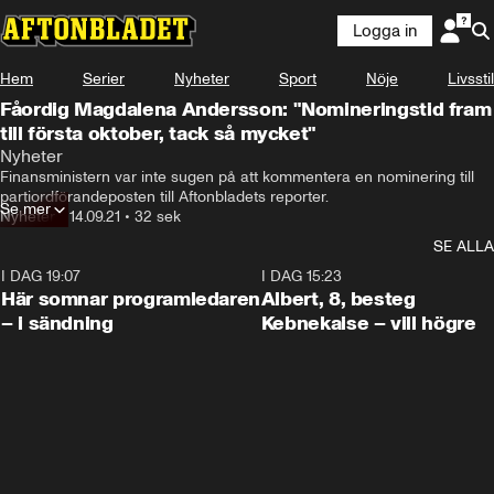
Logga in
Hem
Serier
Nyheter
Sport
Nöje
Livsstil
Fåordig Magdalena Andersson: "Nomineringstid fram
till första oktober, tack så mycket"
Nyheter
Finansministern var inte sugen på att kommentera en nominering till 
partiordförandeposten till Aftonbladets reporter.
Se mer
Nyheter
•
14.09.21
•
32 sek
SE ALLA
I DAG 19:07
0:45
I DAG 15:23
Här somnar programledaren
Albert, 8, besteg
– i sändning
Kebnekaise – vill högre