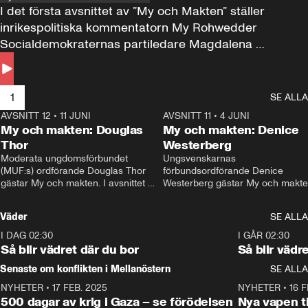
I det första avsnittet av ”My och Makten” ställer 
inrikespolitiska kommentatorn My Rohwedder 
Socialdemokraternas partiledare Magdalena 
Andersson till svars.
1
SE ALLA
AVSNITT 12
•
11 JUNI
26:27
AVSNITT 11
•
4 JUNI
2
My och makten: Douglas
My och makten: Denice
Thor
Westerberg
Moderata ungdomsförbundet 
Ungsvenskarnas 
(MUF:s) ordförande Douglas Thor 
förbundsordförande Denice 
gästar My och makten. I avsnittet 
Westerberg gästar My och makten.
diskuteras tonårsutvisningarna och 
avsnittet diskuteras migrationsfrå
hur Moderaterna ska locka väljare till 
och hur SD ska locka kvinnliga 
Väder
SE ALLA
valet i höst. 
väljare. 
I DAG 02:30
1:06
I GÅR 02:30
Så blir vädret där du bor
Så blir vädr
Senaste om konflikten i Mellanöstern
SE ALLA
NYHETER
•
17 FEB. 2025
0:45
NYHETER
•
16 F
500 dagar av krig i Gaza – se förödelsen
Nya vapen ti