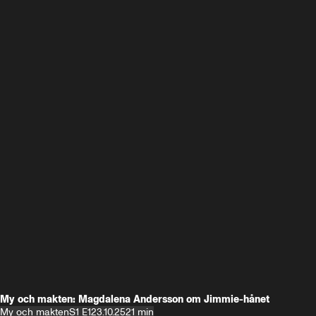
My och makten: Magdalena Andersson om Jimmie-hånet
My och makten
S1 E1
23.10.25
21 min