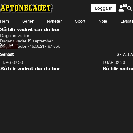
Logga in
Hem
Serier
Nyheter
Sport
Nöje
Livsstil
Så blir vädret där du bor
Dagens väder
Dagens väder 15 september
Se mer
Dagens väder
•
15.09.21
•
67 sek
Senast
SE ALLA
I DAG 02:30
1:06
I GÅR 02:30
Så blir vädret där du bor
Så blir vädr