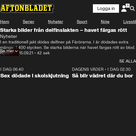
Logga in
Hem
Serier
Nyheter
Sport
Nöje
Livsstil
Starka bilder från delfinslakten – havet färgas rött
Nyheter
I en traditionell jakt dödas delfiner på Färörarna. I år dödades extra 
många: 1 400 stycken. Se starka bilderna när havet färgas rött av blod.
Se mer
Nyheter
•
15.09.21
•
42 sek
SE ALLA
I DAG 06:40
0:35
DAGENS VÄDER
•
I DAG 02:30
Sex dödade i skolskjutning
Så blir vädret där du bor