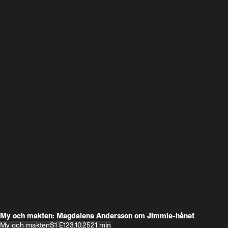
My och makten: Magdalena Andersson om Jimmie-hånet
My och makten
S1 E1
23.10.25
21 min