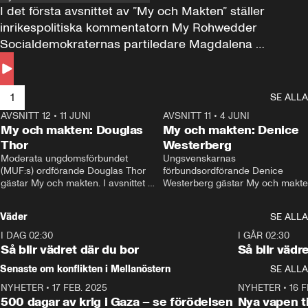
I det första avsnittet av ”My och Makten” ställer 
inrikespolitiska kommentatorn My Rohwedder 
Socialdemokraternas partiledare Magdalena 
Andersson till svars.
1
SE ALLA
AVSNITT 12
•
11 JUNI
26:27
AVSNITT 11
•
4 JUNI
2
My och makten: Douglas
My och makten: Denice
Thor
Westerberg
Moderata ungdomsförbundet 
Ungsvenskarnas 
(MUF:s) ordförande Douglas Thor 
förbundsordförande Denice 
gästar My och makten. I avsnittet 
Westerberg gästar My och makten.
diskuteras tonårsutvisningarna och 
avsnittet diskuteras migrationsfrå
hur Moderaterna ska locka väljare till 
och hur SD ska locka kvinnliga 
Väder
SE ALLA
valet i höst. 
väljare. 
I DAG 02:30
1:06
I GÅR 02:30
Så blir vädret där du bor
Så blir vädr
Senaste om konflikten i Mellanöstern
SE ALLA
NYHETER
•
17 FEB. 2025
0:45
NYHETER
•
16 F
500 dagar av krig i Gaza – se förödelsen
Nya vapen ti