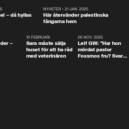
25
1:22
NYHETER
•
21 JAN. 2025
0:5
ael – då hyllas
Här återvänder palestinska
fångarna hem
4:24
10 FEBRUARI
4:13
26 NOV. 2025
8:1
der –
Sara måste sälja
Leif GW: ”Har hon
huset för att ha råd
mördat pastor
med veterinären
Fossmos fru? Svar
nej.”