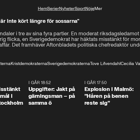
Hem
Serier
Nyheter
Sport
Nöje
Mer
Livsstil
r inte kört längre för sossarna"
aler i tre av sina fyra partier. En moderat riksdagsledamot 
ig flicka, en Sverigedemokrat har häktats misstänkt för mor
ffär. Det framhäver Aftonbladets politiska chefredaktör und
terna
Kristdemokraterna
Sverigedemokraterna
Tove Lifvendahl
Cecilia V
0:35
I GÅR 18:52
0:33
I GÅR 17:50
1:1
isstänkt
Uppgifter: Jakt på
Explosion i Malmö:
emål i
gärningsman – på
”Håren på benen
Stockholm
samma ö
reste sig”