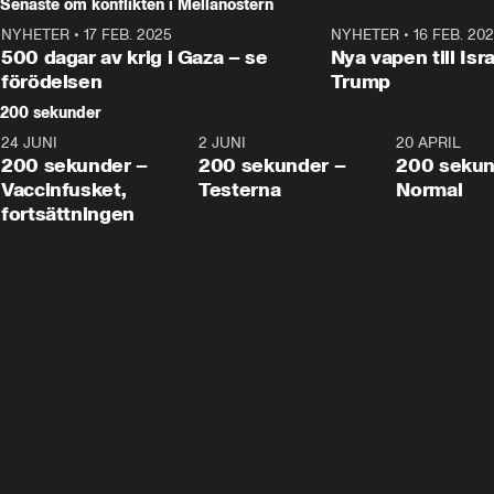
Senaste om konflikten i Mellanöstern
NYHETER
•
17 FEB. 2025
0:45
NYHETER
•
16 FEB. 20
500 dagar av krig i Gaza – se
Nya vapen till Isr
förödelsen
Trump
200 sekunder
24 JUNI
5:00
2 JUNI
4:23
20 APRIL
200 sekunder –
200 sekunder –
200 sekun
Vaccinfusket,
Testerna
Normal
fortsättningen