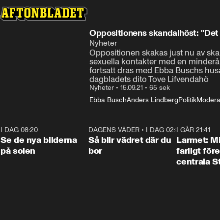
Oppositionens skandalhöst: "Det ä
Nyheter
Oppositionen skakas just nu av skand
sexuella kontakter med en minderår
fortsatt dras med Ebba Buschs husa
dagbladets dito Tove Lifvendahö
Nyheter
•
15.09.21
•
65 sek
Ebba Busch
Anders Lindberg
Politik
Modera
I DAG 08:20
0:19
DAGENS VÄDER
•
I DAG 02:30
1:06
I GÅR 21:41
Se de nya bilderna
Så blir vädret där du
Larmet: M
på solen
bor
farligt för
centrala 