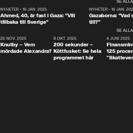
SE ALLA
integrationsminister Simona 
till svars.
Rohwedder stäl
Mohamsson till svars.
Centerpartiets
2
NYHETER
•
16 JAN. 2025
1:01
NYHETER
•
16 JAN. 20
Thand Ring till
Ahmed, 40, är fast i Gaza: ”Vill
Gazaborna: ”Vad s
tillbaka till Sverige”
till?”
SE ALLA
3
25 NOV. 2025
31:05
8 OKT. 2025
4:29
4 JUNI 2025
Knutby – Vem
200 sekunder –
Finansmin
mördade Alexandra?
Köttfusket: Se hela
125 procent
programmet här
"Skattever
viktig uppg