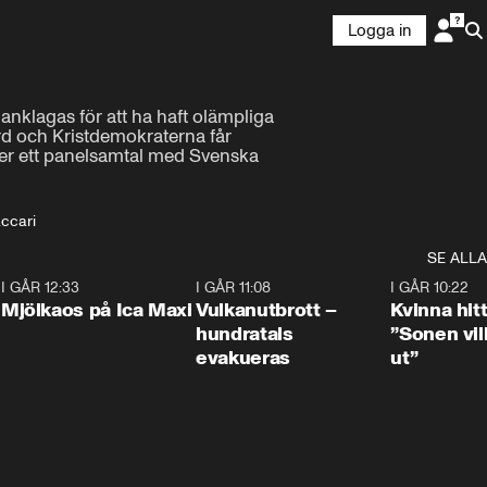
Logga in
anklagas för att ha haft olämpliga 
d och Kristdemokraterna får 
er ett panelsamtal med Svenska 
accari
SE ALLA
0
I GÅR 12:33
0:24
I GÅR 11:08
0:27
I GÅR 10:22
Mjölkaos på Ica Maxi
Vulkanutbrott –
Kvinna hit
hundratals
”Sonen vill
evakueras
ut”