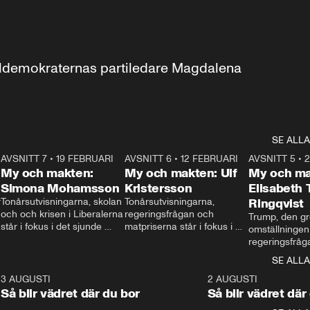
aldemokraternas partiledare Magdalena 
SE ALLA
7
AVSNITT 7
•
19 FEBRUARI
24:30
AVSNITT 6
•
12 FEBRUARI
27:30
AVSNITT 5
•
My och makten:
My och makten: Ulf
My och ma
Simona Mohamsson
Kristersson
Elisabeth
 
Tonårsutvisningarna, skolan 
Tonårsutvisningarna, 
Ringqvist
och och krisen i Liberalerna 
regeringsfrågan och 
Trump, den gr
står i fokus i det sjunde 
matpriserna står i fokus i 
omställningen
avsnittet av ”My och 
det sjätte avsnittet av ”My 
regeringsfråga
makten”. Se när 
och makten”. Se när 
centrum i det 
SE ALLA
Aftonbladets inrikespolitiska 
Aftonbladets inrikespolitiska 
avsnittet av ”
kommentator My 
kommentator My 
6
3 AUGUSTI
1:06
2 AUGUSTI
Makten”. Se nä
Rohwedder ställer 
Rohwedder ställer 
Så blir vädret där du bor
Så blir vädret där
Aftonbladets in
utbildnings- och 
statsminister Ulf Kristersson 
kommentator 