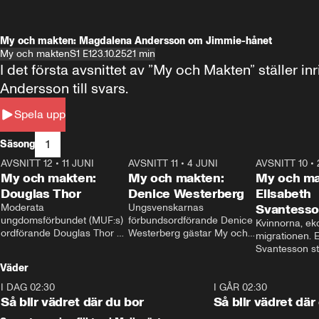
My och makten: Magdalena Andersson om Jimmie-hånet
My och makten
S1 E1
23.10.25
21 min
I det första avsnittet av ”My och Makten” ställe
Andersson till svars.
Spela upp
1
Säsong
AVSNITT 12
•
11 JUNI
26:27
AVSNITT 11
•
4 JUNI
23:40
AVSNITT 10
•
My och makten:
My och makten:
My och ma
Douglas Thor
Denice Westerberg
Elisabeth
Moderata 
Ungsvenskarnas 
Svantess
ungdomsförbundet (MUF:s) 
förbundsordförande Denice 
Kvinnorna, ek
ordförande Douglas Thor 
Westerberg gästar My och 
migrationen. E
gästar My och makten. I 
makten. I avsnittet 
Svantesson stäl
avsnittet diskuteras 
diskuteras migrationsfrågan 
när finansmini
Väder
tonårsutvisningarna och hur 
och hur SD ska locka 
Moderaterna ska locka 
kvinnliga väljare. 
I DAG 02:30
1:06
I GÅR 02:30
väljare till valet i höst. 
Så blir vädret där du bor
Så blir vädret där