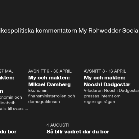
r inrikespolitiska kommentatorn My Rohwedder Soci
27 MAJ
3:51
AVSNITT 9
•
30 APRIL
24:00
AVSNITT 8
•
16 APRIL
25:1
kten:
My och makten:
My och makten:
Mikael Damberg
Nooshi Dadgostar
on
Ekonomin, 
V-ledaren Nooshi Dadgostar
finansministerrollen och 
pressas internt om 
onomin och 
demografikrisen. 
regeringsfrågan.

lisabeth 
Oppositionen ställs till svars 
I Aftonbladets 
ls till svars 
när Socialdemokraternas 
partiledarutfrågning ”My 
stern gästar 
Mikael Damberg gästar My 
och Makten” sätter hon ner 
My och Makten. 
och Makten. 
foten mot kritikerna:

1:06
4 AUGUSTI
1:0
– Vi ställer upp i val. Ska vi 
 du bor
Så blir vädret där du bor
vara med så sitter vi förstås 