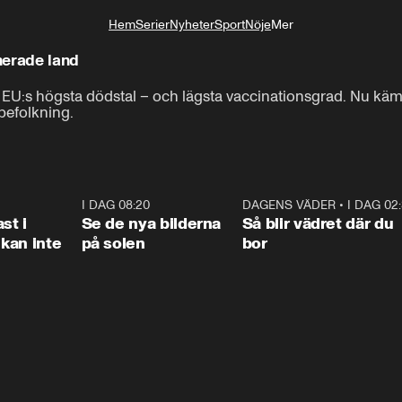
Hem
Serier
Nyheter
Sport
Nöje
Mer
Livsstil
nerade land
r EU:s högsta dödstal – och lägsta vaccinationsgrad. Nu kä
befolkning.
1:26
I DAG 08:20
0:31
DAGENS VÄDER
•
I DAG 02
1:0
st i
Se de nya bilderna
Så blir vädret där du
kan inte
på solen
bor