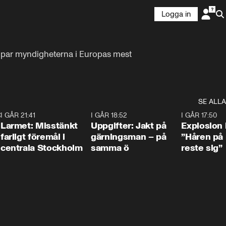
Logga in
mpar myndigheterna i Europas mest 
SE ALLA
:30
6
I GÅR 21:41
0:35
I GÅR 18:52
0:33
I GÅR 17:50
Larmet: Misstänkt
Uppgifter: Jakt på
Explosion 
farligt föremål i
gärningsman – på
”Håren på
centrala Stockholm
samma ö
reste sig”