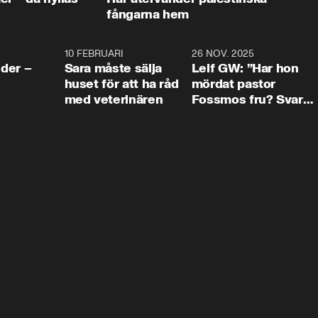
fångarna hem
4:24
10 FEBRUARI
4:13
26 NOV. 2025
8:1
der –
Sara måste sälja
Leif GW: ”Har hon
huset för att ha råd
mördat pastor
med veterinären
Fossmos fru? Svar
nej.”