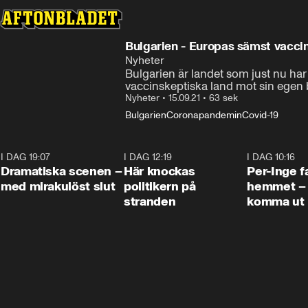
Bulgarien - Europas sämst vacci
Nyheter
Bulgarien är landet som just nu ha
vaccinskeptiska land mot sin egen 
Nyheter
•
15.09.21
•
63 sek
Bulgarien
Coronapandemin
Covid-19
I DAG 19:07
0:42
I DAG 12:19
0:45
I DAG 10:16
Dramatiska scenen –
Här knockas
Per-Inge fa
med mirakulöst slut
politikern på
hemmet – 
stranden
komma ut