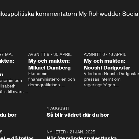
r inrikespolitiska kommentatorn My Rohwedder Soci
27 MAJ
3:51
AVSNITT 9
•
30 APRIL
24:00
AVSNITT 8
•
16 APRIL
25:1
kten:
My och makten:
My och makten:
Mikael Damberg
Nooshi Dadgostar
on
Ekonomin, 
V-ledaren Nooshi Dadgostar
finansministerrollen och 
pressas internt om 
onomin och 
demografikrisen. 
regeringsfrågan.

lisabeth 
Oppositionen ställs till svars 
I Aftonbladets 
ls till svars 
när Socialdemokraternas 
partiledarutfrågning ”My 
stern gästar 
Mikael Damberg gästar My 
och Makten” sätter hon ner 
My och Makten. 
och Makten. 
foten mot kritikerna:

1:06
4 AUGUSTI
1:0
– Vi ställer upp i val. Ska vi 
 du bor
Så blir vädret där du bor
vara med så sitter vi förstås 
25
1:22
NYHETER
•
21 JAN. 2025
0:5
ael – då hyllas
Här återvänder palestinska