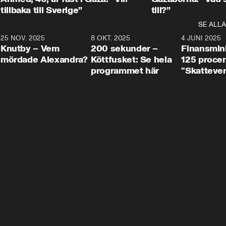
tillbaka till Sverige”
till?”
SE ALLA
3
25 NOV. 2025
31:05
8 OKT. 2025
4:29
4 JUNI 2025
Knutby – Vem
200 sekunder –
Finansmin
mördade Alexandra?
Köttfusket: Se hela
125 procent
programmet här
"Skattever
viktig uppg