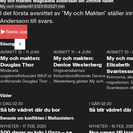
My och makten: Magdalena Andersson om Jimmie-hånet
My och makten
S1 E1
23.10.25
21 min
I det första avsnittet av ”My och Makten” ställe
Andersson till svars.
Spela upp
1
Säsong
AVSNITT 12
•
11 JUNI
26:27
AVSNITT 11
•
4 JUNI
23:40
AVSNITT 10
•
My och makten:
My och makten:
My och ma
Douglas Thor
Denice Westerberg
Elisabeth
Moderata 
Ungsvenskarnas 
Svantess
ungdomsförbundet (MUF:s) 
förbundsordförande Denice 
Kvinnorna, ek
ordförande Douglas Thor 
Westerberg gästar My och 
migrationen. E
gästar My och makten. I 
makten. I avsnittet 
Svantesson stäl
avsnittet diskuteras 
diskuteras migrationsfrågan 
när finansmini
Väder
tonårsutvisningarna och hur 
och hur SD ska locka 
Moderaterna ska locka 
kvinnliga väljare. 
I DAG 02:30
1:06
I GÅR 02:30
väljare till valet i höst. 
Så blir vädret där du bor
Så blir vädret där
Senaste om konflikten i Mellanöstern
NYHETER
•
17 FEB. 2025
0:45
NYHETER
•
16 FEB. 20
500 dagar av krig i Gaza – se
Nya vapen till Isr