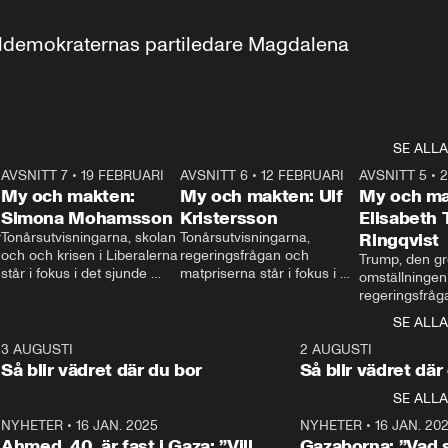
aldemokraternas partiledare Magdalena 
SE ALLA
7
AVSNITT 7
•
19 FEBRUARI
24:30
AVSNITT 6
•
12 FEBRUARI
27:30
AVSNITT 5
•
My och makten:
My och makten: Ulf
My och ma
Simona Mohamsson
Kristersson
Elisabeth
 
Tonårsutvisningarna, skolan 
Tonårsutvisningarna, 
Ringqvist
och och krisen i Liberalerna 
regeringsfrågan och 
Trump, den gr
står i fokus i det sjunde 
matpriserna står i fokus i 
omställningen
avsnittet av ”My och 
det sjätte avsnittet av ”My 
regeringsfråga
makten”. Se när 
och makten”. Se när 
centrum i det 
SE ALLA
Aftonbladets inrikespolitiska 
Aftonbladets inrikespolitiska 
avsnittet av ”
kommentator My 
kommentator My 
6
3 AUGUSTI
1:06
2 AUGUSTI
Makten”. Se nä
Rohwedder ställer 
Rohwedder ställer 
Så blir vädret där du bor
Så blir vädret där
Aftonbladets in
utbildnings- och 
statsminister Ulf Kristersson 
kommentator 
SE ALLA
integrationsminister Simona 
till svars.
Rohwedder stäl
Mohamsson till svars.
Centerpartiets
2
NYHETER
•
16 JAN. 2025
1:01
NYHETER
•
16 JAN. 20
Thand Ring till
Ahmed, 40, är fast i Gaza: ”Vill
Gazaborna: ”Vad s