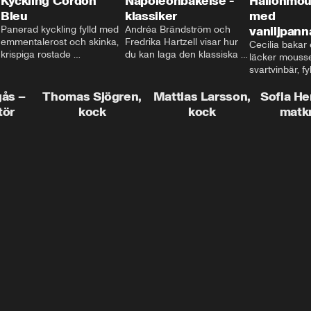
Kyckling Cordon
Napoleonbakelse -
Hallonmou
Bleu
klassiker
med
Panerad kyckling fylld med 
Andréa Brändström och 
vaniljpann
emmentalerost och skinka, 
Fredrika Hartzell visar hur 
Cecilia bakar e
krispiga rostade 
du kan laga den klassiska 
läcker mousse
salviapotatisar och hela 
napoleonbakelsen. En 
svartvinbär, fy
härligheten toppad med 
elegant och läcker efterrätt 
silkeslen vani
brynt smör och ärtor... Låter 
som imponerar vid varje 
gås –
Thomas Sjögren,
Mattias Larsson,
som vilar ova
Sofia He
det inte som en given succé 
tillfälle!
smulbotten. H
tör
kock
kock
matk
på middagsbordet i veckan? 
allting med va
Mattias visar dig alla tips 
vit chokladgrä
och trix för att du ska lyckas 
dig bästa tipse
med middagen.
dekorera en tår
snyggt!