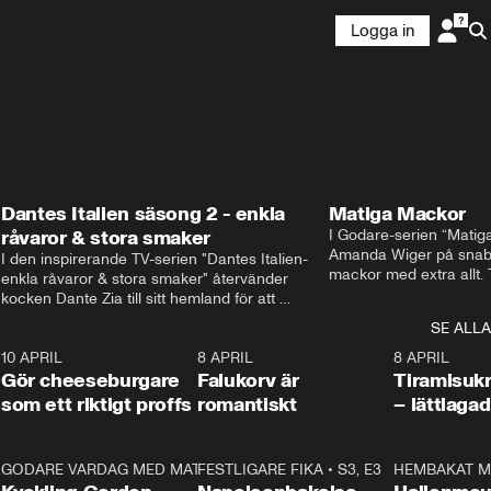
Logga in
Dantes Italien säsong 2 - enkla
Matiga Mackor
råvaror & stora smaker
I Godare-serien “Matig
Amanda Wiger på snabb
I den inspirerande TV-serien "Dantes Italien- 
mackor med extra allt. 
enkla råvaror & stora smaker" återvänder 
traditionella smörgåsarn
kocken Dante Zia till sitt hemland för att 
lunchmacka med chili ch
fördjupa sig i de kulinariska traditioner som 
SE ALLA
italiensk variant med vi
definierat Italiens själ. Denna säsong utforskar 
festliga snittar som gar
0
10 APRIL
Dante regionen Emilia-Romagna och staden 
2:04
8 APRIL
0:43
8 APRIL
Gör cheeseburgare
Parma, där han upptäcker den genuina 
Falukorv är
Tiramisuk
matfilosofin Cucina Povera.
som ett riktigt proffs
romantiskt
– lättlaga
2
GODARE VARDAG MED MATTIAS LARSSON
11:35
FESTLIGARE FIKA
•
S1, E6
•
S3, E3
13:18
HEMBAKAT M