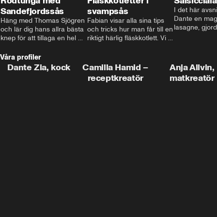
Rödtunga med
Fläskkotletter i
Salsiccial
Sandefjordssås
svampsås
I det här avsni
Dante en magi
Häng med Thomas Sjögren 
Fabian visar alla sina tips 
lasagne, gjord
och lär dig hans allra bästa 
och tricks hur man får till en 
med krämig b
knep för att tillaga en hel 
riktigt härlig fläskkotlett. Vi 
toppad med ma
fisk. I detta avsnitt blir de 
får även träffa den före 
Missa inte det
helstekt rödtunga med 
detta schlagerkungen 
Våra profiler
sandefjordssås och en 
Fredrik som lämnat stan 
Dante Zia, kock
Camilla Hamid –
Anja Allvin,
magisk sallad på pepparrot 
och sadlat om till grisbonde 
receptkreatör
matkreatör
och äpple.
på Gotland.