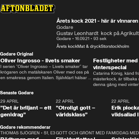
Årets kock 2021 - här är vinnaren
Godare
Gustav Leonhardt  kock på Agrikult
Godare
•
16.09.21
•
93 sek
Årets kock
Mat & dryck
Storstockholm
Godare Original
Oliver Ingrosso - livets smaker
Festligheter med 
I serien ”Oliver Ingrosso – Livets smaker” tar 
vinterspecial
krögaren och matälskaren Oliver med oss på 
Catarina König, känd fr
en smakresa genom Italien. Självklart hälsar 
mästerkock, är tillbaka
brodern Benjamin Ingrosso på i Rom.
denna gång med vintern
blir småplock till glöggm
Senaste Godare
enkla knep som gör vinte
29 APRIL
0:50
22 APRIL
1:00
22 APRIL
”Det är briljant – ett
”Otroligt gott –
Erik plock
genidrag”
världsklass”
vildsallad
Godare rekommenderar
THOMAS SJÖGREN
•
S1, E3
13:56
GOTT OCH GRÖNT MED FABBE
12:17
MIDDAG MED 
•
S2, E2