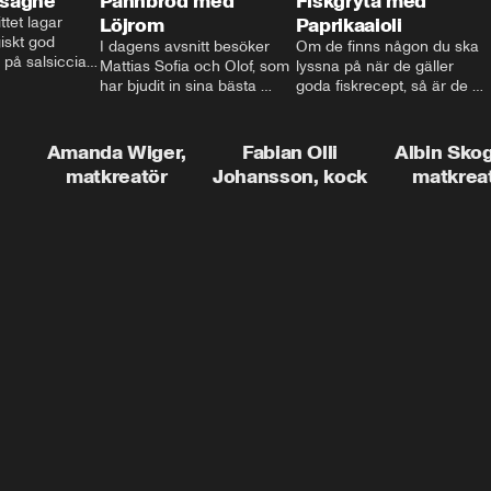
asagne
Pannbröd med
Fiskgryta med
ttet lagar 
Löjrom
Paprikaaioli
skt god 
I dagens avsnitt besöker 
Om de finns någon du ska 
 på salsiccia 
Mattias Sofia och Olof, som 
lyssna på när de gäller 
echamel och 
har bjudit in sina bästa 
goda fiskrecept, så är de 
ssa god ost. 
vänner Jessica och Roger, 
Thomas Sjögren. I det här 
ta!
för en trevlig middag. Han 
avsnittet får du receptet på 
visar hur man skapar en 
livets fiskgryta. Den perfekta 
Amanda Wiger,
Fabian Olli
Albin Sko
riktig restaurangupplevelse 
vardagsmatsfavoriten som 
matkreatör
Johansson, kock
matkrea
hemma, dom där extra 
funkar lika bra alla dagar i 
detaljerna som gör stor 
veckan.
skillnad och lyfta middagen 
till nästa nivå.