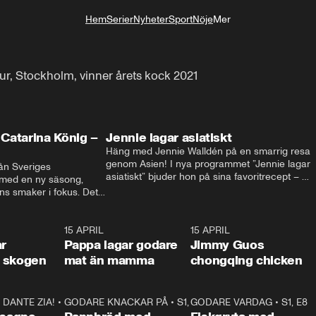
Hem
Serier
Nyheter
Sport
Nöje
Mer
Livsstil
ur, Stockholm, vinner årets kock 2021
Catarina König –
Jennie lagar asiatiskt
Häng med Jennie Walldén på en smarrig resa 
genom Asien! I nya programmet ”Jennie lagar 
ån Sveriges 
asiatiskt” bjuder hon på sina favoritrecept – 
 med en ny säsong, 
från fräscha vietnamesiska sommarrullar till 
s smaker i fokus. Det 
krispig koreansk Bibimbap. Massor av smak, 
ingel, julfavoriter och 
smarta tips och matglädje utlovas!
rns fester till succé.
1:29
15 APRIL
0:53
15 APRIL
1:2
ar
Pappa lagar godare
Jimmy Guos
 i skogen
mat än mamma
chongqing chicken
DANTE ZIA!
16:10
•
GODARE KNACKAR PÅ
S1, E1
26:05
•
S1, E3
GODARE VARDAG
•
S1, E8
9:2