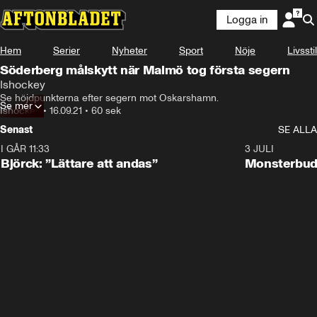
Logga in
Hem
Serier
Nyheter
Sport
Nöje
Livsstil
Söderberg målskytt när Malmö tog första segern
Ishockey
Se höjdpunkterna efter segern mot Oskarshamn.
Se mer
Ishockey
•
16.09.21
•
60 sek
Senast
SE ALLA
I GÅR 11:33
2:08
3 JULI
Björck: ”Lättare att andas”
Monsterbud 