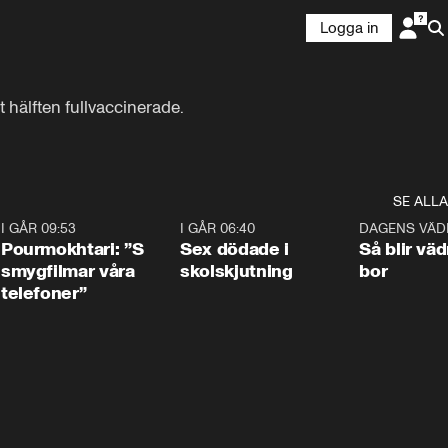
Logga in
hälften fullvaccinerade. 
SE ALLA
4
I GÅR 09:53
1:36
I GÅR 06:40
0:47
DAGENS VÄD
Pourmokhtari: ”S
Sex dödade i
Så blir väd
smygfilmar våra
skolskjutning
bor
telefoner”