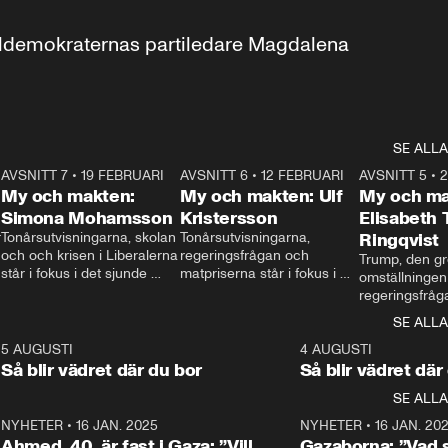
aldemokraternas partiledare Magdalena 
SE ALLA
7
AVSNITT 7
•
19 FEBRUARI
24:30
AVSNITT 6
•
12 FEBRUARI
27:30
AVSNITT 5
•
My och makten:
My och makten: Ulf
My och ma
Simona Mohamsson
Kristersson
Elisabeth
 
Tonårsutvisningarna, skolan 
Tonårsutvisningarna, 
Ringqvist
och och krisen i Liberalerna 
regeringsfrågan och 
Trump, den gr
står i fokus i det sjunde 
matpriserna står i fokus i 
omställningen
avsnittet av ”My och 
det sjätte avsnittet av ”My 
regeringsfråga
makten”. Se när 
och makten”. Se när 
centrum i det 
SE ALLA
Aftonbladets inrikespolitiska 
Aftonbladets inrikespolitiska 
avsnittet av ”
kommentator My 
kommentator My 
6
5 AUGUSTI
1:06
4 AUGUSTI
Makten”. Se nä
Rohwedder ställer 
Rohwedder ställer 
Så blir vädret där du bor
Så blir vädret där
Aftonbladets in
utbildnings- och 
statsminister Ulf Kristersson 
kommentator 
SE ALLA
integrationsminister Simona 
till svars.
Rohwedder stäl
Mohamsson till svars.
Centerpartiets
2
NYHETER
•
16 JAN. 2025
1:01
NYHETER
•
16 JAN. 20
Thand Ring till
Ahmed, 40, är fast i Gaza: ”Vill
Gazaborna: ”Vad s