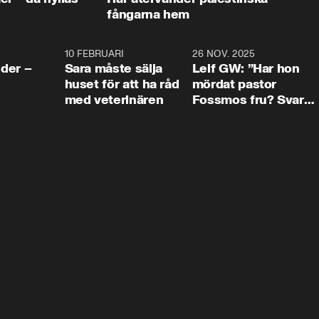
fångarna hem
4:24
10 FEBRUARI
4:13
26 NOV. 2025
8:1
der –
Sara måste sälja
Leif GW: ”Har hon
huset för att ha råd
mördat pastor
med veterinären
Fossmos fru? Svar
nej.”