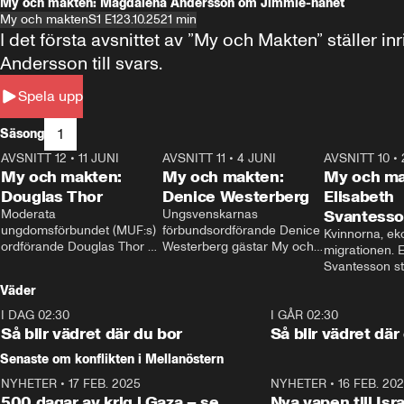
My och makten: Magdalena Andersson om Jimmie-hånet
My och makten
S1 E1
23.10.25
21 min
I det första avsnittet av ”My och Makten” ställe
Andersson till svars.
Spela upp
1
Säsong
AVSNITT 12
•
11 JUNI
26:27
AVSNITT 11
•
4 JUNI
23:40
AVSNITT 10
•
My och makten:
My och makten:
My och ma
Douglas Thor
Denice Westerberg
Elisabeth
Moderata 
Ungsvenskarnas 
Svantess
ungdomsförbundet (MUF:s) 
förbundsordförande Denice 
Kvinnorna, ek
ordförande Douglas Thor 
Westerberg gästar My och 
migrationen. E
gästar My och makten. I 
makten. I avsnittet 
Svantesson stäl
avsnittet diskuteras 
diskuteras migrationsfrågan 
när finansmini
Väder
tonårsutvisningarna och hur 
och hur SD ska locka 
Moderaterna ska locka 
kvinnliga väljare. 
I DAG 02:30
1:06
I GÅR 02:30
väljare till valet i höst. 
Så blir vädret där du bor
Så blir vädret där
Senaste om konflikten i Mellanöstern
NYHETER
•
17 FEB. 2025
0:45
NYHETER
•
16 FEB. 20
500 dagar av krig i Gaza – se
Nya vapen till Isr