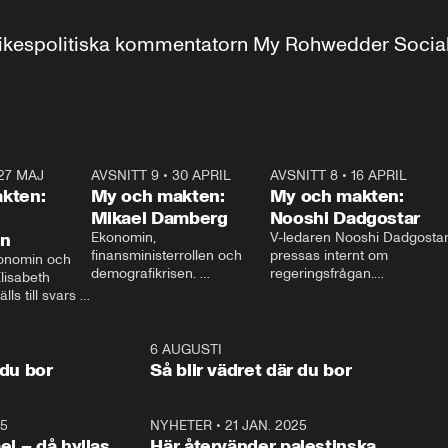
r inrikespolitiska kommentatorn My Rohwedder Soci
27 MAJ
3:51
AVSNITT 9
•
30 APRIL
24:00
AVSNITT 8
•
16 APRIL
25:1
kten:
My och makten:
My och makten:
Mikael Damberg
Nooshi Dadgostar
on
Ekonomin, 
V-ledaren Nooshi Dadgostar
finansministerrollen och 
pressas internt om 
onomin och 
demografikrisen. 
regeringsfrågan.

lisabeth 
Oppositionen ställs till svars 
I Aftonbladets 
ls till svars 
när Socialdemokraternas 
partiledarutfrågning ”My 
stern gästar 
Mikael Damberg gästar My 
och Makten” sätter hon ner 
My och Makten. 
och Makten. 
foten mot kritikerna:

1:06
6 AUGUSTI
1:0
– Vi ställer upp i val. Ska vi 
 du bor
Så blir vädret där du bor
vara med så sitter vi förstås 
25
1:22
NYHETER
•
21 JAN. 2025
0:5
ael – då hyllas
Här återvänder palestinska