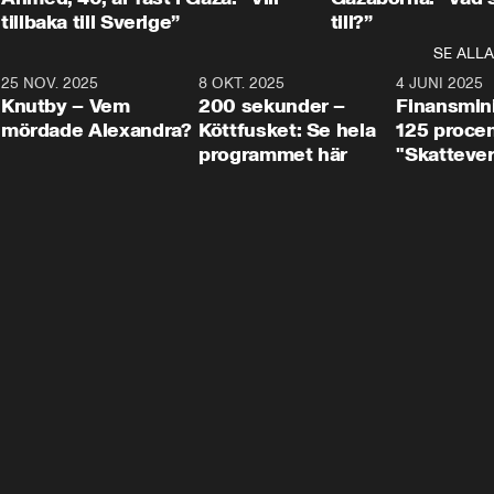
tillbaka till Sverige”
till?”
SE ALLA
3
25 NOV. 2025
31:05
8 OKT. 2025
4:29
4 JUNI 2025
Knutby – Vem
200 sekunder –
Finansmin
mördade Alexandra?
Köttfusket: Se hela
125 procent
programmet här
"Skattever
viktig uppg