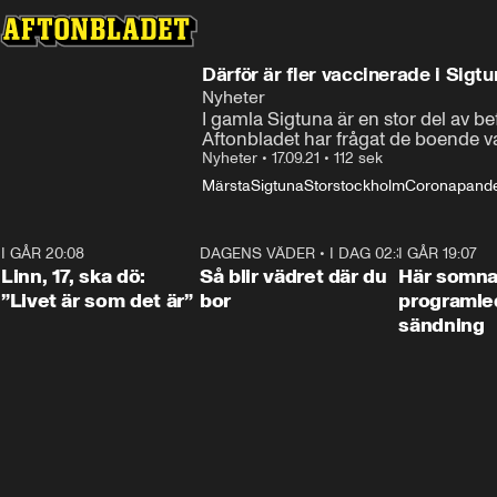
Därför är fler vaccinerade i Sigt
Nyheter
I gamla Sigtuna är en stor del av b
Aftonbladet har frågat de boende varf
Nyheter
•
17.09.21
•
112 sek
Märsta
Sigtuna
Storstockholm
Coronapand
I GÅR 20:08
4:36
DAGENS VÄDER
•
I DAG 02:30
1:06
I GÅR 19:07
Linn, 17, ska dö:
Så blir vädret där du
Här somna
”Livet är som det är”
bor
programled
sändning