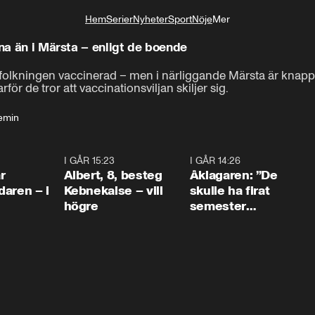
Hem
Serier
Nyheter
Sport
Nöje
Mer
Livsstil
una än i Märsta – enligt de boende
efolkningen vaccinerad – men i närliggande Märsta är knappt 
ör de tror att vaccinationsviljan skiljer sig.
emin
0:45
I GÅR 15:23
0:54
I GÅR 14:26
1:5
r
Albert, 8, besteg
Åklagaren: ”De
aren – i
Kebnekaise – vill
skulle ha firat
högre
semester
tillsammans”