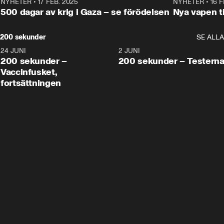
NYHETER
•
17 FEB. 2025
0:45
NYHETER
•
16 F
500 dagar av krig i Gaza – se förödelsen
Nya vapen ti
200 sekunder
SE ALLA
24 JUNI
5:00
2 JUNI
200 sekunder –
200 sekunder – Testern
Vaccinfusket,
fortsättningen