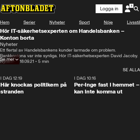
Logga in
Hem
Serier
Nyheter
Sport
Nöje
Livsstil
Hör IT-säkerhetsexperten om Handelsbanken –
Konton borta
Nyheter
Ett flertal av Handelsbankens kunder larmade om problem. 
Bankkontona var inte synliga. Hör IT-säkerhetsexperten David Jacoby.
Se mer
Nyheter
•
18.09.21
•
5 min
SE ALLA
I DAG 12:19
0:45
I DAG 10:16
Här knockas politikern på
Per-Inge fast i hemmet –
stranden
kan inte komma ut