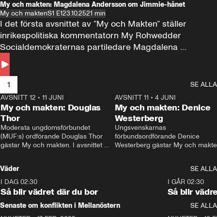
My och makten: Magdalena Andersson om Jimmie-hånet
My och makten
S1 E1
23.10.25
21 min
I det första avsnittet av ”My och Makten” ställer 
inrikespolitiska kommentatorn My Rohwedder 
Socialdemokraternas partiledare Magdalena 
Andersson till svars.
1
SE ALLA
AVSNITT 12
•
11 JUNI
26:27
AVSNITT 11
•
4 JUNI
2
My och makten: Douglas
My och makten: Denice
Thor
Westerberg
Moderata ungdomsförbundet 
Ungsvenskarnas 
(MUF:s) ordförande Douglas Thor 
förbundsordförande Denice 
gästar My och makten. I avsnittet 
Westerberg gästar My och makten.
diskuteras tonårsutvisningarna och 
avsnittet diskuteras migrationsfrå
hur Moderaterna ska locka väljare till 
och hur SD ska locka kvinnliga 
Väder
SE ALLA
valet i höst. 
väljare. 
I DAG 02:30
1:06
I GÅR 02:30
Så blir vädret där du bor
Så blir vädr
Senaste om konflikten i Mellanöstern
SE ALLA