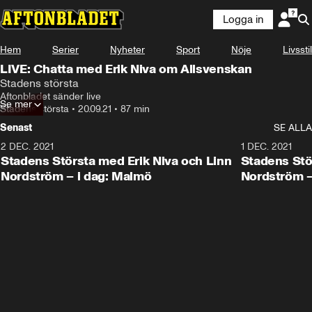
Logga in
Hem
Serier
Nyheter
Sport
Nöje
Livsstil
LIVE: Chatta med Erik Niva om Allsvenskan
Stadens största
Aftonbladet sänder live
Se mer
Stadens största
•
20.09.21
•
87 min
Senast
SE ALLA
2 DEC. 2021
20:49
1 DEC. 2021
Stadens Största med Erik Niva och Linn
Stadens Stö
Nordström – i dag: Malmö
Nordström –