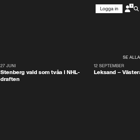
Logga in
SE ALLA
9
27 JUNI
0:49
12 SEPTEMBER
Plus
Stenberg vald som tvåa i NHL-
Leksand – Väster
draften