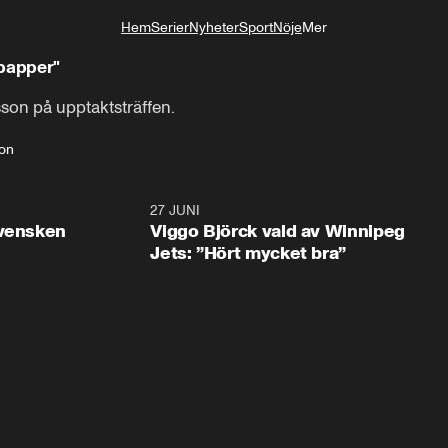
Hem
Serier
Nyheter
Sport
Nöje
Mer
Livsstil
 papper"
on på upptaktsträffen.
on
0:30
27 JUNI
0:4
svensken
Viggo Björck vald av Winnipeg
Jets: ”Hört mycket bra”