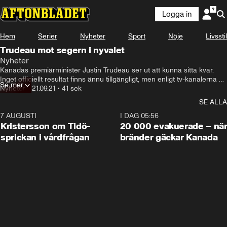
Logga in
Hem
Serier
Nyheter
Sport
Nöje
Livsstil
Trudeau mot segern i nyvalet
Nyheter
Kanadas premiärminister Justin Trudeau ser ut att kunna sitta kvar. 
Inget officiellt resultat finns ännu tillgängligt, men enligt tv-kanalerna 
Se mer
kommer Trudeaus liberaler att vinna valet. Enligt CTV:s prognos får 
Nyheter
•
21.09.21
•
41 sek
partiet dock inte majoritet i parlamentet och Trudeau kommer att 
SE ALLA
tvingas till en minoritetsregeringen.
7 AUGUSTI
0:42
I DAG 05:56
Kristersson om Tidö-
20 000 evakuerade – nä
sprickan i vårdfrågan
bränder gäckar Kanada