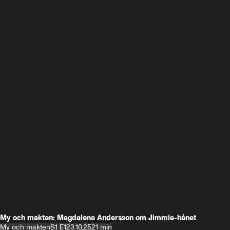
My och makten: Magdalena Andersson om Jimmie-hånet
My och makten
S1 E1
23.10.25
21 min