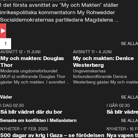
I det första avsnittet av ”My och Makten” ställer 
inrikespolitiska kommentatorn My Rohwedder 
Socialdemokraternas partiledare Magdalena 
Andersson till svars.
1
SE ALLA
AVSNITT 12
•
11 JUNI
26:27
AVSNITT 11
•
4 JUNI
2
My och makten: Douglas
My och makten: Denice
Thor
Westerberg
Moderata ungdomsförbundet 
Ungsvenskarnas 
(MUF:s) ordförande Douglas Thor 
förbundsordförande Denice 
gästar My och makten. I avsnittet 
Westerberg gästar My och makten.
diskuteras tonårsutvisningarna och 
avsnittet diskuteras migrationsfrå
hur Moderaterna ska locka väljare till 
och hur SD ska locka kvinnliga 
Väder
SE ALLA
valet i höst. 
väljare. 
I DAG 02:30
1:06
I GÅR 02:30
Så blir vädret där du bor
Så blir vädr
Senaste om konflikten i Mellanöstern
SE ALLA
NYHETER
•
17 FEB. 2025
0:45
NYHETER
•
16 F
500 dagar av krig i Gaza – se förödelsen
Nya vapen ti