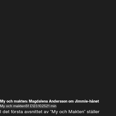
My och makten: Magdalena Andersson om Jimmie-hånet
My och makten
S1 E1
23.10.25
21 min
I det första avsnittet av ”My och Makten” ställer 