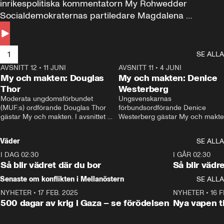
inrikespolitiska kommentatorn My Rohwedder 
Socialdemokraternas partiledare Magdalena 
Andersson till svars.
1
SE ALLA
AVSNITT 12
•
11 JUNI
26:27
AVSNITT 11
•
4 JUNI
2
My och makten: Douglas
My och makten: Denice
Thor
Westerberg
Moderata ungdomsförbundet 
Ungsvenskarnas 
(MUF:s) ordförande Douglas Thor 
förbundsordförande Denice 
gästar My och makten. I avsnittet 
Westerberg gästar My och makten.
diskuteras tonårsutvisningarna och 
avsnittet diskuteras migrationsfrå
hur Moderaterna ska locka väljare till 
och hur SD ska locka kvinnliga 
Väder
SE ALLA
valet i höst. 
väljare. 
I DAG 02:30
1:06
I GÅR 02:30
Så blir vädret där du bor
Så blir vädr
Senaste om konflikten i Mellanöstern
SE ALLA
NYHETER
•
17 FEB. 2025
0:45
NYHETER
•
16 F
500 dagar av krig i Gaza – se förödelsen
Nya vapen ti