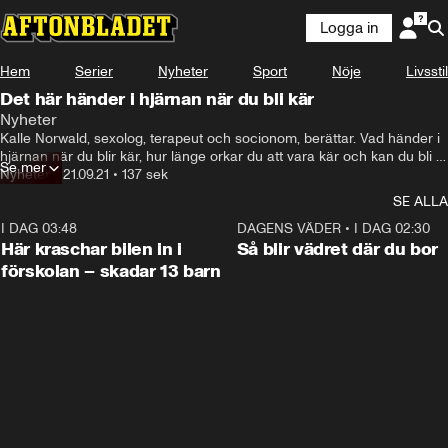
Logga in
Hem
Serier
Nyheter
Sport
Nöje
Livsstil
Det här händer i hjärnan när du bli kär
Nyheter
Kalle Norwald, sexolog, terapeut och socionom, berättar. Vad händer i 
hjärnan när du blir kär, hur länge orkar du att vara kär och kan du bli 
Se mer
beroende av kärlek?
Nyheter
•
21.09.21
•
137 sek
SE ALLA
I DAG 03:48
0:29
DAGENS VÄDER
•
I DAG 02:30
Här kraschar bilen in i
Så blir vädret där du bor
förskolan – skadar 13 barn