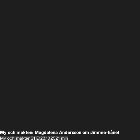
My och makten: Magdalena Andersson om Jimmie-hånet
My och makten
S1 E1
23.10.25
21 min