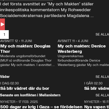
I det första avsnittet av ”My och Makten” ställer 
inrikespolitiska kommentatorn My Rohwedder 
Socialdemokraternas partiledare Magdalena 
Andersson till svars.
1
SE ALLA
AVSNITT 12
•
11 JUNI
26:27
AVSNITT 11
•
4 JUNI
2
My och makten: Douglas
My och makten: Denice
Thor
Westerberg
Moderata ungdomsförbundet 
Ungsvenskarnas 
(MUF:s) ordförande Douglas Thor 
förbundsordförande Denice 
gästar My och makten. I avsnittet 
Westerberg gästar My och makten.
diskuteras tonårsutvisningarna och 
avsnittet diskuteras migrationsfrå
hur Moderaterna ska locka väljare till 
och hur SD ska locka kvinnliga 
Väder
SE ALLA
valet i höst. 
väljare. 
I DAG 02:30
1:06
I GÅR 02:30
Så blir vädret där du bor
Så blir vädr
Senaste om konflikten i Mellanöstern
SE ALLA
NYHETER
•
17 FEB. 2025
0:45
NYHETER
•
16 F
500 dagar av krig i Gaza – se förödelsen
Nya vapen ti