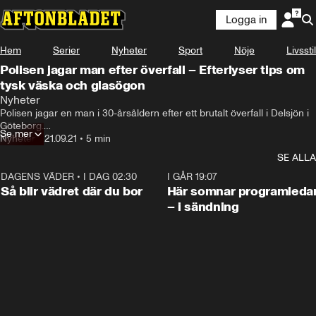
Logga in
Hem
Serier
Nyheter
Sport
Nöje
Livsstil
Polisen jagar man efter överfall – Efterlyser tips om
tysk väska och glasögon
Nyheter
Polisen jagar en man i 30-årsåldern efter ett brutalt överfall i Delsjön i 
Göteborg.

Se mer
Nu vill polisen ha tips om en upphittad tysk väska och ett par glasögon.

Nyheter
•
21.09.21
•
5 min
– Föremålen har hittats vid brottsplatsen, säger polisens 
SE ALLA
presstalesperson Thomas Fuxborg.
DAGENS VÄDER
•
I DAG 02:30
1:06
I GÅR 19:07
Så blir vädret där du bor
Här somnar programleda
– i sändning