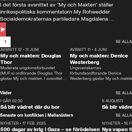
I det första avsnittet av ”My och Makten” ställer 
inrikespolitiska kommentatorn My Rohwedder 
Socialdemokraternas partiledare Magdalena 
Andersson till svars.
1
SE ALLA
AVSNITT 12
•
11 JUNI
26:27
AVSNITT 11
•
4 JUNI
2
My och makten: Douglas
My och makten: Denice
Thor
Westerberg
Moderata ungdomsförbundet 
Ungsvenskarnas 
(MUF:s) ordförande Douglas Thor 
förbundsordförande Denice 
gästar My och makten. I avsnittet 
Westerberg gästar My och makten.
diskuteras tonårsutvisningarna och 
avsnittet diskuteras migrationsfrå
hur Moderaterna ska locka väljare till 
och hur SD ska locka kvinnliga 
Väder
SE ALLA
valet i höst. 
väljare. 
I GÅR 02:30
1:06
6 AUGUSTI
Så blir vädret där du bor
Så blir vädr
Senaste om konflikten i Mellanöstern
SE ALLA
NYHETER
•
17 FEB. 2025
0:45
NYHETER
•
16 F
500 dagar av krig i Gaza – se förödelsen
Nya vapen ti