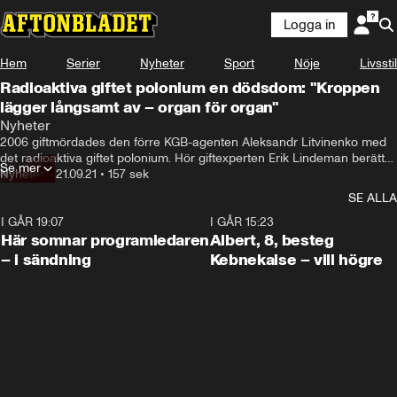
Logga in
Hem
Serier
Nyheter
Sport
Nöje
Livsstil
Radioaktiva giftet polonium en dödsdom: "Kroppen
lägger långsamt av – organ för organ"
Nyheter
2006 giftmördades den förre KGB-agenten Aleksandr Litvinenko med 
det radioaktiva giftet polonium. Hör giftexperten Erik Lindeman berätta 
Se mer
vad som händer i kroppen vid en förgiftning.
Nyheter
•
21.09.21
•
157 sek
SE ALLA
I GÅR 19:07
0:45
I GÅR 15:23
Här somnar programledaren
Albert, 8, besteg
– i sändning
Kebnekaise – vill högre