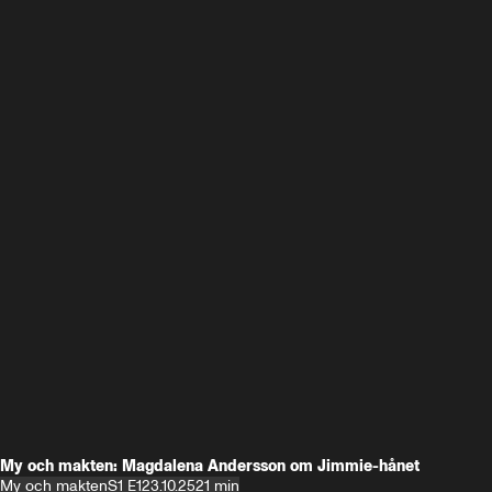
My och makten: Magdalena Andersson om Jimmie-hånet
My och makten
S1 E1
23.10.25
21 min