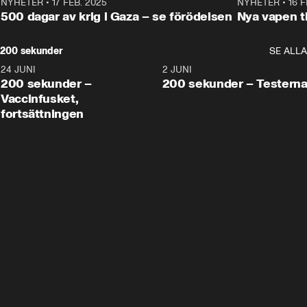
NYHETER
•
17 FEB. 2025
0:45
NYHETER
•
16 F
500 dagar av krig i Gaza – se förödelsen
Nya vapen ti
200 sekunder
SE ALLA
24 JUNI
5:00
2 JUNI
200 sekunder –
200 sekunder – Testern
Vaccinfusket,
fortsättningen