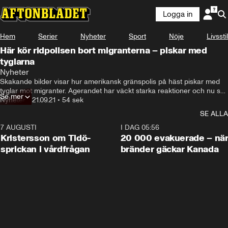
Logga in
Hem
Serier
Nyheter
Sport
Nöje
Livsstil
Här kör ridpolisen bort migranterna – piskar med
tyglarna
Nyheter
Skakande bilder visar hur amerikansk gränspolis på häst piskar med 
tyglar mot migranter. Agerandet har väckt starka reaktioner och nu ska 
Se mer
händelsen utredas.
Nyheter
•
21.09.21
•
54 sek
SE ALLA
7 AUGUSTI
0:42
I DAG 05:56
Kristersson om Tidö-
20 000 evakuerade – nä
sprickan i vårdfrågan
bränder gäckar Kanada