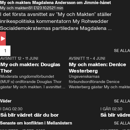
My och makten: Magdalena Andersson om Jimmie-hånet
My och makten
S1 E1
23.10.25
21 min
I det första avsnittet av ”My och Makten” ställer 
inrikespolitiska kommentatorn My Rohwedder 
Socialdemokraternas partiledare Magdalena 
Andersson till svars.
1
SE ALLA
AVSNITT 12
•
11 JUNI
26:27
AVSNITT 11
•
4 JUNI
2
My och makten: Douglas
My och makten: Denice
Thor
Westerberg
Moderata ungdomsförbundet 
Ungsvenskarnas 
(MUF:s) ordförande Douglas Thor 
förbundsordförande Denice 
gästar My och makten. I avsnittet 
Westerberg gästar My och makten.
diskuteras tonårsutvisningarna och 
avsnittet diskuteras migrationsfrå
hur Moderaterna ska locka väljare till 
och hur SD ska locka kvinnliga 
Väder
SE ALLA
valet i höst. 
väljare. 
I DAG 02:30
1:06
I GÅR 02:30
Så blir vädret där du bor
Så blir vädr
Senaste om konflikten i Mellanöstern
SE ALLA