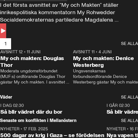
I det första avsnittet av ”My och Makten” ställer 
inrikespolitiska kommentatorn My Rohwedder 
Socialdemokraternas partiledare Magdalena 
Andersson till svars.
1
SE ALLA
AVSNITT 12
•
11 JUNI
26:27
AVSNITT 11
•
4 JUNI
2
My och makten: Douglas
My och makten: Denice
Thor
Westerberg
Moderata ungdomsförbundet 
Ungsvenskarnas 
(MUF:s) ordförande Douglas Thor 
förbundsordförande Denice 
gästar My och makten. I avsnittet 
Westerberg gästar My och makten.
diskuteras tonårsutvisningarna och 
avsnittet diskuteras migrationsfrå
hur Moderaterna ska locka väljare till 
och hur SD ska locka kvinnliga 
Väder
SE ALLA
valet i höst. 
väljare. 
I DAG 02:30
1:06
I GÅR 02:30
Så blir vädret där du bor
Så blir vädr
Senaste om konflikten i Mellanöstern
SE ALLA
NYHETER
•
17 FEB. 2025
0:45
NYHETER
•
16 F
500 dagar av krig i Gaza – se förödelsen
Nya vapen ti