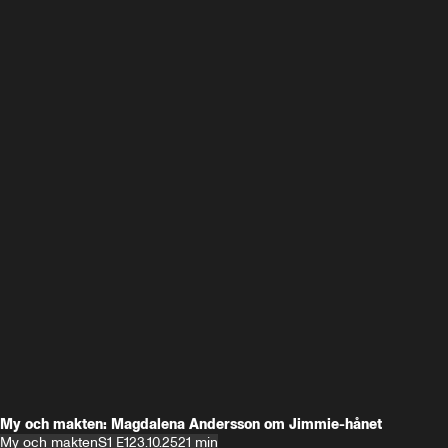
My och makten: Magdalena Andersson om Jimmie-hånet
My och makten
S1 E1
23.10.25
21 min