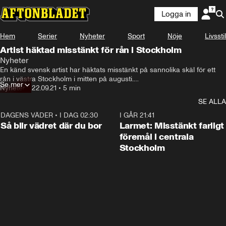
Logga in
Hem
Serier
Nyheter
Sport
Nöje
Livsstil
Artist häktad misstänkt för rån i Stockholm
Nyheter
En känd svensk artist har häktats misstänkt på sannolika skäl för ett 
rån i västra Stockholm i mitten på augusti.

Se mer
Nyheter
•
22.09.21
•
5 min
Artisten, som nekar till brott, är prisbelönt och en av Sveriges mest 
SE ALLA
spelade på Spotify.

DAGENS VÄDER
•
I DAG 02:30
1:06
I GÅR 21:41
Han greps på Arlanda i måndags
Så blir vädret där du bor
Larmet: Misstänkt farligt
föremål i centrala
Stockholm