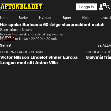
Logga in
Hem
Serier
Nyheter
Sport
Nöje
Livsstil
Här spelar Surinams 60-årige vicepresident match
Sportbladet News
Ronnie Brunswijk snörade på sig skorna.
Se mer
Sportbladet News
•
22.09.21
•
29 sek
Senast
SE ALLA
EUROPA LEAGUE
•
20 MAJ
1:32
EUROPA LEAG
Victor Nilsson Lindelöf vinner Europa
Självmål frå
League med sitt Aston Villa