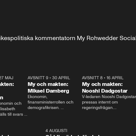
r inrikespolitiska kommentatorn My Rohwedder Soci
27 MAJ
3:51
AVSNITT 9
•
30 APRIL
24:00
AVSNITT 8
•
16 APRIL
25:1
kten:
My och makten:
My och makten:
Mikael Damberg
Nooshi Dadgostar
on
Ekonomin, 
V-ledaren Nooshi Dadgostar
finansministerrollen och 
pressas internt om 
onomin och 
demografikrisen. 
regeringsfrågan.

lisabeth 
Oppositionen ställs till svars 
I Aftonbladets 
ls till svars 
när Socialdemokraternas 
partiledarutfrågning ”My 
stern gästar 
Mikael Damberg gästar My 
och Makten” sätter hon ner 
My och Makten. 
och Makten. 
foten mot kritikerna:

1:06
4 AUGUSTI
1:0
– Vi ställer upp i val. Ska vi 