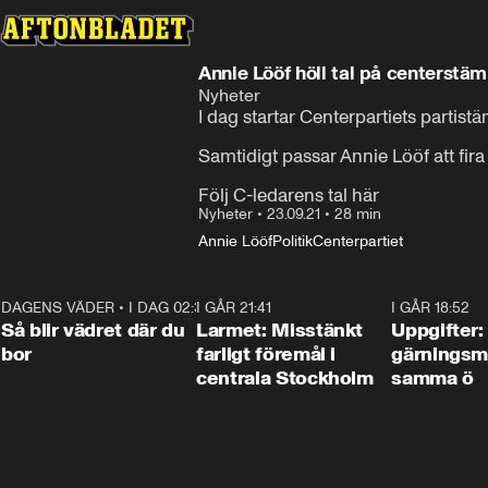
Annie Lööf höll tal på centerst
Nyheter
I dag startar Centerpartiets partis
Samtidigt passar Annie Lööf att fira 
Följ C-ledarens tal här
Nyheter
•
23.09.21
•
28 min
Annie Lööf
Politik
Centerpartiet
DAGENS VÄDER
•
I DAG 02:30
1:06
I GÅR 21:41
0:35
I GÅR 18:52
Så blir vädret där du
Larmet: Misstänkt
Uppgifter:
bor
farligt föremål i
gärningsm
centrala Stockholm
samma ö