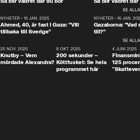
Så blir vädret där du bor
Så blir vädret där
Aftonbladets in
utbildnings- och 
statsminister Ulf Kristersson 
kommentator 
SE ALLA
integrationsminister Simona 
till svars.
Rohwedder stäl
Mohamsson till svars.
Centerpartiets
2
NYHETER
•
16 JAN. 2025
1:01
NYHETER
•
16 JAN. 20
Thand Ring till
Ahmed, 40, är fast i Gaza: ”Vill
Gazaborna: ”Vad s
tillbaka till Sverige”
till?”
SE ALLA
3
25 NOV. 2025
31:05
8 OKT. 2025
4:29
4 JUNI 2025
Knutby – Vem
200 sekunder –
Finansmin
mördade Alexandra?
Köttfusket: Se hela
125 procent
programmet här
"Skattever
viktig uppg