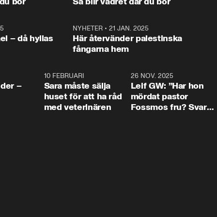
 du bor
Så blir vädret där du bor
vara med så sitter vi förstås 
25
1:22
NYHETER
•
21 JAN. 2025
0:5
ael – då hyllas
Här återvänder palestinska
fångarna hem
4:24
10 FEBRUARI
4:13
26 NOV. 2025
8:1
der –
Sara måste sälja
Leif GW: ”Har hon
huset för att ha råd
mördat pastor
med veterinären
Fossmos fru? Svar
nej.”