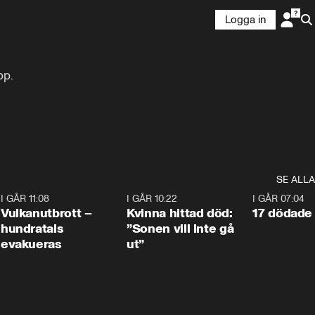
Logga in
p.

SE ALLA
4
I GÅR 11:08
0:27
I GÅR 10:22
1:12
I GÅR 07:04
Vulkanutbrott –
Kvinna hittad död:
17 dödade 
hundratals
”Sonen vill inte gå
evakueras
ut”