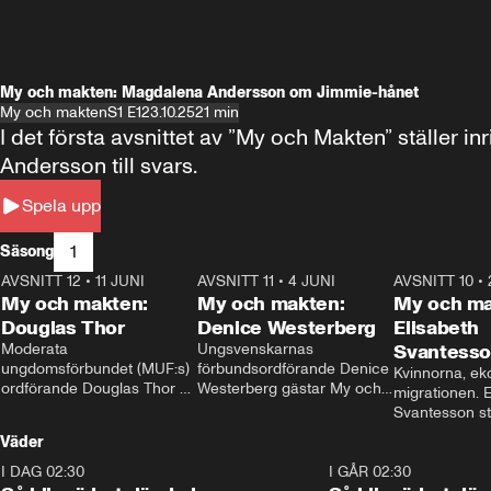
My och makten: Magdalena Andersson om Jimmie-hånet
My och makten
S1 E1
23.10.25
21 min
I det första avsnittet av ”My och Makten” ställe
Andersson till svars.
Spela upp
1
Säsong
AVSNITT 12
•
11 JUNI
26:27
AVSNITT 11
•
4 JUNI
23:40
AVSNITT 10
•
My och makten:
My och makten:
My och ma
Douglas Thor
Denice Westerberg
Elisabeth
Moderata 
Ungsvenskarnas 
Svantess
ungdomsförbundet (MUF:s) 
förbundsordförande Denice 
Kvinnorna, ek
ordförande Douglas Thor 
Westerberg gästar My och 
migrationen. E
gästar My och makten. I 
makten. I avsnittet 
Svantesson stäl
avsnittet diskuteras 
diskuteras migrationsfrågan 
när finansmini
Väder
tonårsutvisningarna och hur 
och hur SD ska locka 
Moderaterna ska locka 
kvinnliga väljare. 
I DAG 02:30
1:06
I GÅR 02:30
väljare till valet i höst. 