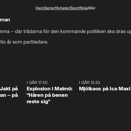
Hem
Serier
Nyheter
Sport
Nöje
Mer
Livsstil
ämman
tämma – där trådarna för den kommande politiken ska dras up
tio år som partiledare.

0:33
I GÅR 17:50
1:10
I GÅR 12:33
0:2
 Jakt på
Explosion i Malmö:
Mjölkaos på Ica Maxi
an – på
”Håren på benen
reste sig”