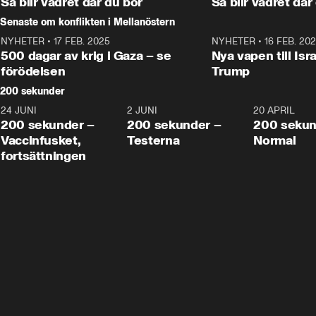
Så blir vädret där du bor
Så blir vädret där
Senaste om konflikten i Mellanöstern
NYHETER
•
17 FEB. 2025
0:45
NYHETER
•
16 FEB. 20
500 dagar av krig i Gaza – se
Nya vapen till Isr
förödelsen
Trump
200 sekunder
24 JUNI
5:00
2 JUNI
4:23
20 APRIL
200 sekunder –
200 sekunder –
200 sekun
Vaccinfusket,
Testerna
Normal
fortsättningen