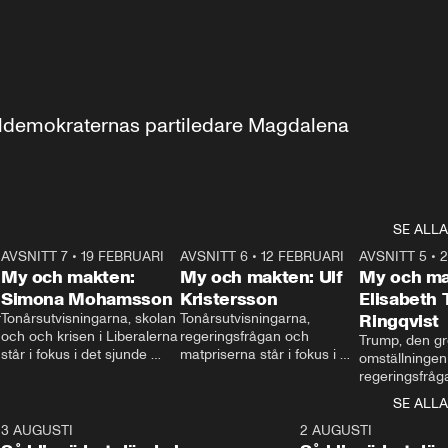
aldemokraternas partiledare Magdalena 
SE ALLA
7
AVSNITT 7
•
19 FEBRUARI
24:30
AVSNITT 6
•
12 FEBRUARI
27:30
AVSNITT 5
•
My och makten:
My och makten: Ulf
My och ma
Simona Mohamsson
Kristersson
Elisabeth
 
Tonårsutvisningarna, skolan 
Tonårsutvisningarna, 
Ringqvist
och och krisen i Liberalerna 
regeringsfrågan och 
Trump, den gr
står i fokus i det sjunde 
matpriserna står i fokus i 
omställningen
avsnittet av ”My och 
det sjätte avsnittet av ”My 
regeringsfråga
makten”. Se när 
och makten”. Se när 
centrum i det 
SE ALLA
Aftonbladets inrikespolitiska 
Aftonbladets inrikespolitiska 
avsnittet av ”
kommentator My 
kommentator My 
6
3 AUGUSTI
1:06
2 AUGUSTI
Makten”. Se nä
Rohwedder ställer 
Rohwedder ställer 