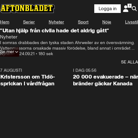
Logga in
Hem
Serier
Nyheter
Sport
Nöje
Livsstil
"Utan hjälp från civila hade det aldrig gått"
Nyheter
I somras drabbades den tyska staden Ahrweiler av en översvämning. 
Vattenmassorna orsakade massiv förödelse, bland annat i området 
Se mer
kring floden Ahr. Här ser du Aftonbladets utrikeskommentator 
Nyheter
•
24.09.21
•
180 sek
Wolfgang Hansson, prata med människor om hur situationen ser ut där 
SE ALLA
idag - samt hur de resonerar inför det kommande valet.
7 AUGUSTI
0:42
I DAG 05:56
Kristersson om Tidö-
20 000 evakuerade – nä
sprickan i vårdfrågan
bränder gäckar Kanada