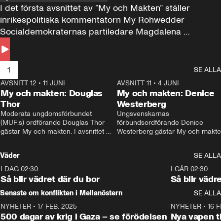
I det första avsnittet av ”My och Makten” ställer 
inrikespolitiska kommentatorn My Rohwedder 
Socialdemokraternas partiledare Magdalena 
Andersson till svars.
1
SE ALLA
AVSNITT 12
•
11 JUNI
26:27
AVSNITT 11
•
4 JUNI
2
My och makten: Douglas
My och makten: Denice
Thor
Westerberg
Moderata ungdomsförbundet 
Ungsvenskarnas 
(MUF:s) ordförande Douglas Thor 
förbundsordförande Denice 
gästar My och makten. I avsnittet 
Westerberg gästar My och makten.
diskuteras tonårsutvisningarna och 
avsnittet diskuteras migrationsfrå
hur Moderaterna ska locka väljare till 
och hur SD ska locka kvinnliga 
Väder
SE ALLA
valet i höst. 
väljare. 
I DAG 02:30
1:06
I GÅR 02:30
Så blir vädret där du bor
Så blir vädr
Senaste om konflikten i Mellanöstern
SE ALLA
NYHETER
•
17 FEB. 2025
0:45
NYHETER
•
16 F
500 dagar av krig i Gaza – se förödelsen
Nya vapen ti