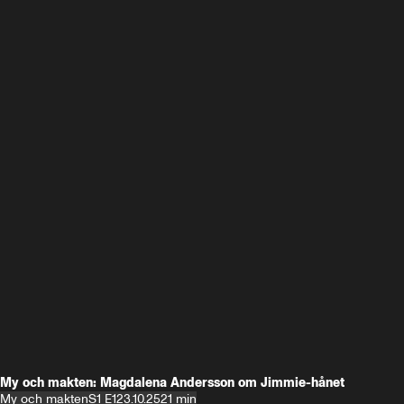
My och makten: Magdalena Andersson om Jimmie-hånet
My och makten
S1 E1
23.10.25
21 min