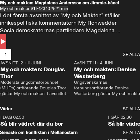
My och makten: Magdalena Andersson om Jimmie-hånet
My och makten
S1 E1
23.10.25
21 min
I det första avsnittet av ”My och Makten” ställer 
inrikespolitiska kommentatorn My Rohwedder 
Socialdemokraternas partiledare Magdalena 
Andersson till svars.
1
SE ALLA
AVSNITT 12
•
11 JUNI
26:27
AVSNITT 11
•
4 JUNI
2
My och makten: Douglas
My och makten: Denice
Thor
Westerberg
Moderata ungdomsförbundet 
Ungsvenskarnas 
(MUF:s) ordförande Douglas Thor 
förbundsordförande Denice 
gästar My och makten. I avsnittet 
Westerberg gästar My och makten.
diskuteras tonårsutvisningarna och 
avsnittet diskuteras migrationsfrå
hur Moderaterna ska locka väljare till 
och hur SD ska locka kvinnliga 
Väder
SE ALLA
valet i höst. 
väljare. 
I DAG 02:30
1:06
I GÅR 02:30
Så blir vädret där du bor
Så blir vädr
Senaste om konflikten i Mellanöstern
SE ALLA