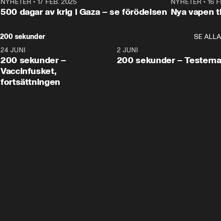
NYHETER
•
17 FEB. 2025
0:45
NYHETER
•
16 F
500 dagar av krig i Gaza – se förödelsen
Nya vapen ti
200 sekunder
SE ALLA
24 JUNI
5:00
2 JUNI
200 sekunder –
200 sekunder – Testern
Vaccinfusket,
fortsättningen