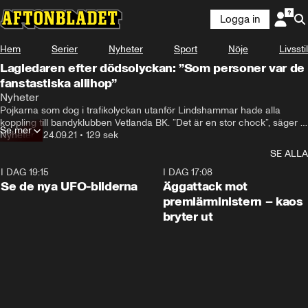
Logga in
Hem
Serier
Nyheter
Sport
Nöje
Livsstil
Lagledaren efter dödsolyckan: ”Som personer var de
fanstastiska allihop”
Nyheter
Pojkarna som dog i trafikolyckan utanför Lindshammar hade alla 
koppling till bandyklubben Vetlanda BK. ”Det är en stor chock”, säger 
Se mer
lagledaren Magnus Hörberg.
Nyheter
•
24.09.21
•
129 sek
SE ALLA
I DAG 19:15
0:36
I DAG 17:08
Se de nya UFO-bilderna
Äggattack mot
premiärministern – kaos
bryter ut