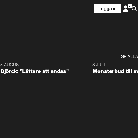
Logga in
SE ALLA
5 AUGUSTI
2:08
3 JULI
Björck: ”Lättare att andas”
Monsterbud till 