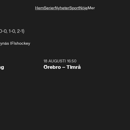
Hem
Serier
Nyheter
Sport
Nöje
Mer
Livsstil
å
-0, 1-0, 2-1)
rynäs IF
Ishockey
18 AUGUSTI 16:50
Plus
ng
Örebro – Timrå