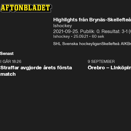
Highlights från Brynäs-Skellefte
Ishockey
2021-09-25. Publik: 0. Resultat: 3-1 (0
Ishockey
•
25.09.21
•
60 sek
SHL Svenska hockeyligan
Skellefteå AIK
B
Senast
I GÅR 18:26
2:19
9 SEPTEMBER
Plus
Straffar avgjorde årets första
Örebro – Linköpi
match