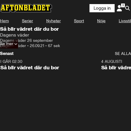
Logga in
Hem
Serier
Nyheter
Sport
Nöje
Livsstil
Så blir vädret där du bor
Dagens väder
Dagens väder 26 september
Se mer
Dagens väder
•
26.09.21
•
67 sek
Senast
SE ALLA
I GÅR 02:30
1:06
4 AUGUSTI
Så blir vädret där du bor
Så blir vädr