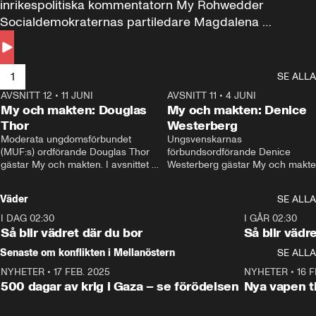
inrikespolitiska kommentatorn My Rohwedder 
Socialdemokraternas partiledare Magdalena 
Andersson till svars.
1
SE ALLA
AVSNITT 12
•
11 JUNI
26:27
AVSNITT 11
•
4 JUNI
2
My och makten: Douglas
My och makten: Denice
Thor
Westerberg
Moderata ungdomsförbundet 
Ungsvenskarnas 
(MUF:s) ordförande Douglas Thor 
förbundsordförande Denice 
gästar My och makten. I avsnittet 
Westerberg gästar My och makten.
diskuteras tonårsutvisningarna och 
avsnittet diskuteras migrationsfrå
hur Moderaterna ska locka väljare till 
och hur SD ska locka kvinnliga 
Väder
SE ALLA
valet i höst. 
väljare. 
I DAG 02:30
1:06
I GÅR 02:30
Så blir vädret där du bor
Så blir vädr
Senaste om konflikten i Mellanöstern
SE ALLA
NYHETER
•
17 FEB. 2025
0:45
NYHETER
•
16 F
500 dagar av krig i Gaza – se förödelsen
Nya vapen ti