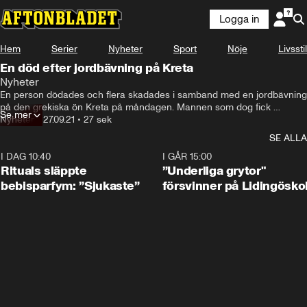
Logga in
Hem
Serier
Nyheter
Sport
Nöje
Livsstil
En död efter jordbävning på Kreta
Nyheter
En person dödades och flera skadades i samband med en jordbävning 
på den grekiska ön Kreta på måndagen. Mannen som dog fick 
Se mer
rasmassor av en kyrka över sig, i byn Arkalochri, nära epicentrum för 
Nyheter
•
27.09.21
•
27 sek
jordbävningen.
SE ALLA
I DAG 10:40
1:01
I GÅR 15:00
Rituals släppte
”Underliga grytor"
bebisparfym: ”Sjukaste”
försvinner på Lidingösko