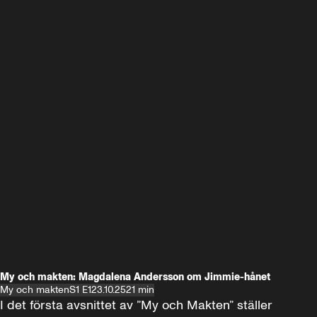
My och makten: Magdalena Andersson om Jimmie-hånet
My och makten
S1 E1
23.10.25
21 min
I det första avsnittet av ”My och Makten” ställer 