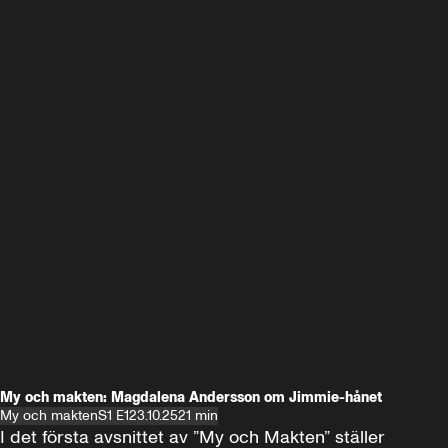
My och makten: Magdalena Andersson om Jimmie-hånet
My och makten
S1 E1
23.10.25
21 min
I det första avsnittet av ”My och Makten” ställer 