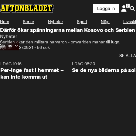
Logga in
Hem
Serier
Nyheter
Sport
Nöje
Livsstil
Därför ökar spänningarna mellan Kosovo och Serbien
Nyheter
Serbien ökar den militära närvaron - omvärlden manar till lugn.
Se mer
Nyheter
•
27.09.21
•
56 sek
SE ALLA
I DAG 10:16
1:26
I DAG 08:20
Per-Inge fast i hemmet –
Se de nya bilderna på so
kan inte komma ut