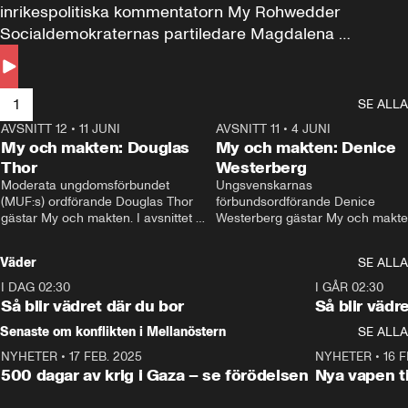
inrikespolitiska kommentatorn My Rohwedder 
Socialdemokraternas partiledare Magdalena 
Andersson till svars.
1
SE ALLA
AVSNITT 12
•
11 JUNI
26:27
AVSNITT 11
•
4 JUNI
2
My och makten: Douglas
My och makten: Denice
Thor
Westerberg
Moderata ungdomsförbundet 
Ungsvenskarnas 
(MUF:s) ordförande Douglas Thor 
förbundsordförande Denice 
gästar My och makten. I avsnittet 
Westerberg gästar My och makten.
diskuteras tonårsutvisningarna och 
avsnittet diskuteras migrationsfrå
hur Moderaterna ska locka väljare till 
och hur SD ska locka kvinnliga 
Väder
SE ALLA
valet i höst. 
väljare. 
I DAG 02:30
1:06
I GÅR 02:30
Så blir vädret där du bor
Så blir vädr
Senaste om konflikten i Mellanöstern
SE ALLA
NYHETER
•
17 FEB. 2025
0:45
NYHETER
•
16 F
500 dagar av krig i Gaza – se förödelsen
Nya vapen ti