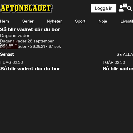
Logga in
Hem
Serier
Nyheter
Sport
Nöje
Livsstil
Så blir vädret där du bor
Dagens väder
Dagens väder 28 september
Se mer
Dagens väder
•
28.09.21
•
67 sek
Senast
SE ALLA
I DAG 02:30
1:06
I GÅR 02:30
Så blir vädret där du bor
Så blir vädr