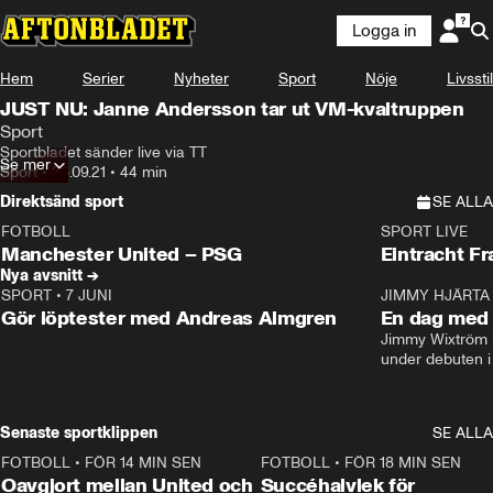
Logga in
Hem
Serier
Nyheter
Sport
Nöje
Livsstil
JUST NU: Janne Andersson tar ut VM-kvaltruppen
Sport
Sportbladet sänder live via TT
Se mer
Sport
•
28.09.21
•
44 min
Direktsänd sport
SE ALLA
FOTBOLL
SPORT LIVE
LIVE
Plus
Plus
Manchester United – PSG
Eintracht F
Nya avsnitt →
SPORT
•
7 JUNI
16:36
JIMMY HJÄRTA
Gör löptester med Andreas Almgren
En dag med 
Jimmy Wixtröm 
under debuten i
Senaste sportklippen
SE ALLA
FOTBOLL
•
FÖR 14 MIN SEN
1:22
FOTBOLL
•
FÖR 18 MIN SEN
Oavgjort mellan United och
Succéhalvlek för