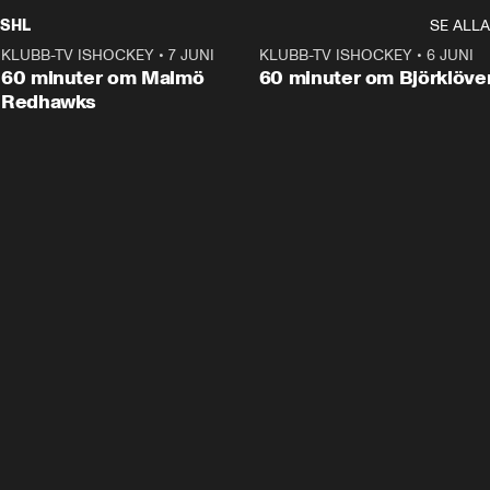
SHL
SE ALLA
KLUBB-TV ISHOCKEY
•
7 JUNI
1:02:53
KLUBB-TV ISHOCKEY
•
6 JUNI
1:0
Plus
60 minuter om Malmö
60 minuter om Björklöve
Redhawks