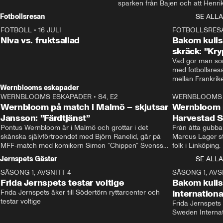
sparken från Bajen och att Henrik
Rydström tar över
Fotbollsresan
SE ALLA
FOTBOLL
•
16 JULI
0:44
FOTBOLLSRES
Niva vs. fruktsallad
Bakom kulis
skräck: ”Kry
Vad gör man som
med fotbollsres
Wernblooms eskapader
WERNBLOOMS ESKAPADER
•
S4, E2
38:23
WERNBLOOMS 
Wernbloom på match i Malmö – skjutsar
Wernbloom 
Jansson: ”Färdtjänst”
Harvestad 
Pontus Wernbloom är i Malmö och grottar i det 
Från åtta gubbar 
skånska självförtroendet med Björn Ranelid, går på 
Marcus Lager sta
MFF-match med komikern Simon ”Chippen” Svensson 
folk i Linköping
och hjälper skadade stjärnbacken Pontus Jansson 
och Wernbloom kl
Jernspets Gästar
SE ALLA
hem. 
SÄSONG 1, AVSNITT 4
13:37
SÄSONG 1, AVS
Frida Jernspets testar voltige
Bakom kuli
Frida Jernspets åker till Södertörn ryttarcenter och 
Internation
testar voltige
Frida Jernspets 
Sweden Interna