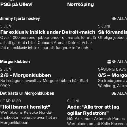
PSG på Ullevi
Norrköping
Jimmy hjärta hockey
SE ALLA
5 JUNI
11:14
5 JUNI
Får exklusiv inblick under Detroit-match
Så förvandl
Över 1 000 personer jobbar under en match, för att få 
Otroliga jobbet
allt att gå runt i Little Ceasars Arena i Detroit. Vi har 
fått en exklusiv inblick i hur allt fungerar inför och 
under match i världens bästa hockeyliga
Morgonklubben
SE ALLA
2 JUNI
SÄSONG 1, AVSN
2/6 - Morgonklubben
8/5 – Morg
Se tisdagens avsnitt av Morgonklubben här. Start 
Se fredagens av
09.00. 
Det bästa ur Morgonklubben
SE ALLA
I GÅR 12:20
1:14
5 JUNI
”Höll barnet hemligt”
Axén: ”Alla tror att jag
Wernblooms Keisuke Honda-
ogillar Rydström”
anekdoter i senaste avsnittet av 
Hör Alexander Axén och Pontus 
Morgonklubben
Wernbloom om att Kalle Karlsson 