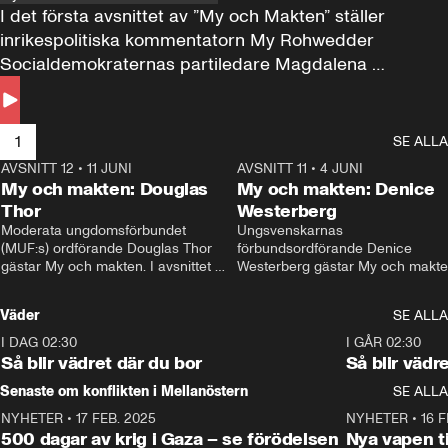
I det första avsnittet av ”My och Makten” ställer 
inrikespolitiska kommentatorn My Rohwedder 
Socialdemokraternas partiledare Magdalena 
Andersson till svars.
1
SE ALLA
AVSNITT 12
•
11 JUNI
26:27
AVSNITT 11
•
4 JUNI
2
My och makten: Douglas
My och makten: Denice
Thor
Westerberg
Moderata ungdomsförbundet 
Ungsvenskarnas 
(MUF:s) ordförande Douglas Thor 
förbundsordförande Denice 
gästar My och makten. I avsnittet 
Westerberg gästar My och makten.
diskuteras tonårsutvisningarna och 
avsnittet diskuteras migrationsfrå
hur Moderaterna ska locka väljare till 
och hur SD ska locka kvinnliga 
Väder
SE ALLA
valet i höst. 
väljare. 
I DAG 02:30
1:06
I GÅR 02:30
Så blir vädret där du bor
Så blir vädr
Senaste om konflikten i Mellanöstern
SE ALLA
NYHETER
•
17 FEB. 2025
0:45
NYHETER
•
16 F
500 dagar av krig i Gaza – se förödelsen
Nya vapen ti