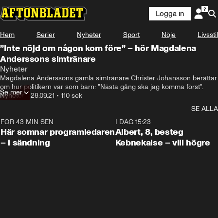
Logga in
Hem
Serier
Nyheter
Sport
Nöje
Livsstil
”Inte nöjd om någon kom före” – hör Magdalena
Anderssons simtränare
Nyheter
Magdalena Anderssons gamla simtränare Christer Johansson berättar 
om hur politikern var som barn: "Nästa gång ska jag komma först".
Se mer
Nyheter
•
28.09.21
•
110 sek
SE ALLA
FÖR 43 MIN SEN
0:45
I DAG 15:23
Här somnar programledaren
Albert, 8, besteg
– i sändning
Kebnekaise – vill högre