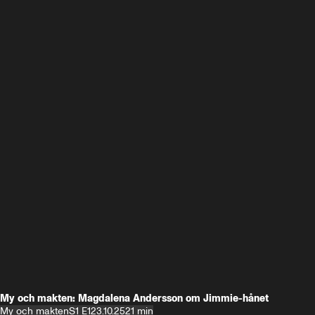
My och makten: Magdalena Andersson om Jimmie-hånet
My och makten
S1 E1
23.10.25
21 min