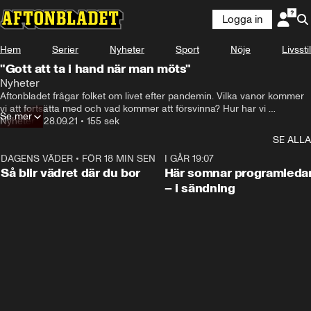
Logga in
Hem
Serier
Nyheter
Sport
Nöje
Livsstil
"Gott att ta i hand när man möts"
Nyheter
Aftonbladet frågar folket om livet efter pandemin. Vilka vanor kommer 
vi att fortsätta med och vad kommer att försvinna? Hur har vi 
Se mer
förändrats av pandemin?
Nyheter
•
28.09.21
•
155 sek
SE ALLA
DAGENS VÄDER
•
FÖR 18 MIN SEN
1:06
I GÅR 19:07
Så blir vädret där du bor
Här somnar programleda
– i sändning