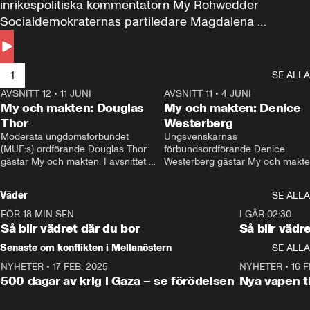
inrikespolitiska kommentatorn My Rohwedder 
Socialdemokraternas partiledare Magdalena 
Andersson till svars.
1
SE ALLA
AVSNITT 12
•
11 JUNI
26:27
AVSNITT 11
•
4 JUNI
2
My och makten: Douglas
My och makten: Denice
Thor
Westerberg
Moderata ungdomsförbundet 
Ungsvenskarnas 
(MUF:s) ordförande Douglas Thor 
förbundsordförande Denice 
gästar My och makten. I avsnittet 
Westerberg gästar My och makten.
diskuteras tonårsutvisningarna och 
avsnittet diskuteras migrationsfrå
hur Moderaterna ska locka väljare till 
och hur SD ska locka kvinnliga 
Väder
SE ALLA
valet i höst. 
väljare. 
FÖR 18 MIN SEN
1:06
I GÅR 02:30
Så blir vädret där du bor
Så blir vädr
Senaste om konflikten i Mellanöstern
SE ALLA
NYHETER
•
17 FEB. 2025
0:45
NYHETER
•
16 F
500 dagar av krig i Gaza – se förödelsen
Nya vapen ti