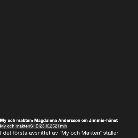
My och makten: Magdalena Andersson om Jimmie-hånet
My och makten
S1 E1
23.10.25
21 min
I det första avsnittet av ”My och Makten” ställer 