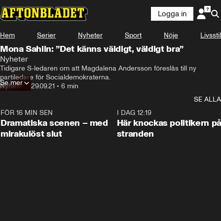
Logga in
Hem
Serier
Nyheter
Sport
Nöje
Livsstil
Mona Sahlin: ”Det känns väldigt, väldigt bra”
Nyheter
Tidigare S-ledaren om att Magdalena Andersson föreslås till ny 
partiledare för Socialdemokraterna.
Se mer
Nyheter
•
29.09.21
•
6 min
SE ALLA
FÖR 16 MIN SEN
0:42
I DAG 12:19
Dramatiska scenen – med
Här knockas politikern p
mirakulöst slut
stranden