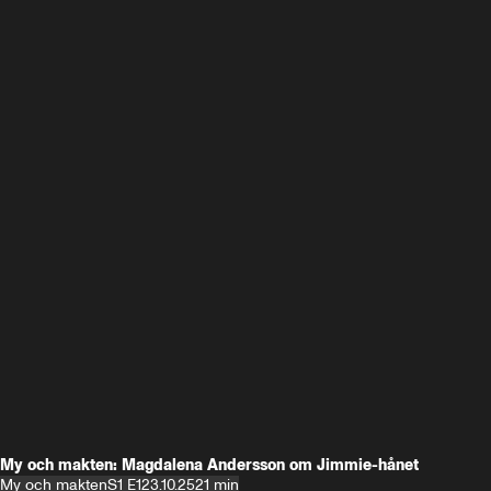
My och makten: Magdalena Andersson om Jimmie-hånet
My och makten
S1 E1
23.10.25
21 min