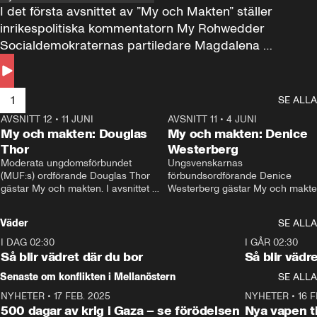
I det första avsnittet av ”My och Makten” ställer 
inrikespolitiska kommentatorn My Rohwedder 
Socialdemokraternas partiledare Magdalena 
Andersson till svars.
1
SE ALLA
AVSNITT 12
•
11 JUNI
26:27
AVSNITT 11
•
4 JUNI
2
My och makten: Douglas
My och makten: Denice
Thor
Westerberg
Moderata ungdomsförbundet 
Ungsvenskarnas 
(MUF:s) ordförande Douglas Thor 
förbundsordförande Denice 
gästar My och makten. I avsnittet 
Westerberg gästar My och makten.
diskuteras tonårsutvisningarna och 
avsnittet diskuteras migrationsfrå
hur Moderaterna ska locka väljare till 
och hur SD ska locka kvinnliga 
Väder
SE ALLA
valet i höst. 
väljare. 
I DAG 02:30
1:06
I GÅR 02:30
Så blir vädret där du bor
Så blir vädr
Senaste om konflikten i Mellanöstern
SE ALLA
NYHETER
•
17 FEB. 2025
0:45
NYHETER
•
16 F
500 dagar av krig i Gaza – se förödelsen
Nya vapen ti