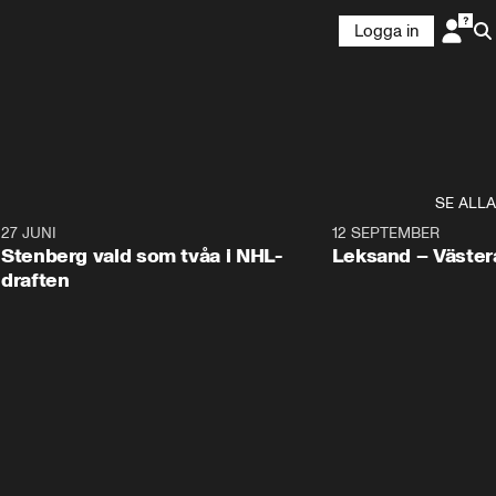
Logga in
SE ALLA
9
27 JUNI
0:49
12 SEPTEMBER
Plus
Stenberg vald som tvåa i NHL-
Leksand – Väster
draften