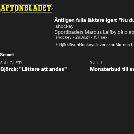
Äntligen fulla läktare igen: ”Nu du
Ishockey
Sportlbadets Marcus Leifby på plats
Ishockey
•
29.09.21
•
157 sek
IF Björklöven
Hockeyallsvenskan
Marcus L
Senast
5 AUGUSTI
2:08
3 JULI
Björck: ”Lättare att andas”
Monsterbud till 