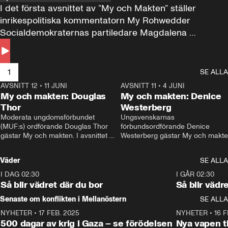
I det första avsnittet av ”My och Makten” ställer 
inrikespolitiska kommentatorn My Rohwedder 
Socialdemokraternas partiledare Magdalena 
Andersson till svars.
1
SE ALLA
AVSNITT 12
•
11 JUNI
26:27
AVSNITT 11
•
4 JUNI
2
My och makten: Douglas
My och makten: Denice
Thor
Westerberg
Moderata ungdomsförbundet 
Ungsvenskarnas 
(MUF:s) ordförande Douglas Thor 
förbundsordförande Denice 
gästar My och makten. I avsnittet 
Westerberg gästar My och makten.
diskuteras tonårsutvisningarna och 
avsnittet diskuteras migrationsfrå
hur Moderaterna ska locka väljare till 
och hur SD ska locka kvinnliga 
Väder
SE ALLA
valet i höst. 
väljare. 
I DAG 02:30
1:06
I GÅR 02:30
Så blir vädret där du bor
Så blir vädr
Senaste om konflikten i Mellanöstern
SE ALLA
NYHETER
•
17 FEB. 2025
0:45
NYHETER
•
16 F
500 dagar av krig i Gaza – se förödelsen
Nya vapen ti