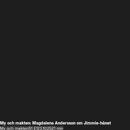
My och makten: Magdalena Andersson om Jimmie-hånet
My och makten
S1 E1
23.10.25
21 min