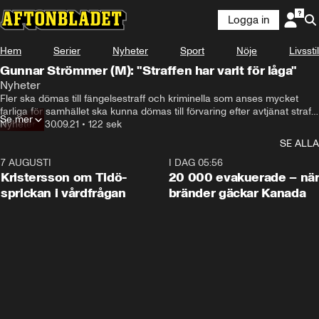
Logga in
Hem
Serier
Nyheter
Sport
Nöje
Livsstil
Gunnar Strömmer (M): "Straffen har varit för låga"
Nyheter
Fler ska dömas till fängelsestraff och kriminella som anses mycket 
farliga för samhället ska kunna dömas till förvaring efter avtjänat straff. 

Se mer
Nyheter
•
30.09.21
•
122 sek
De förslagen presenterade Moderaterna på en pressträff under 
SE ALLA
torsdagen.
7 AUGUSTI
0:42
I DAG 05:56
Kristersson om Tidö-
20 000 evakuerade – nä
sprickan i vårdfrågan
bränder gäckar Kanada