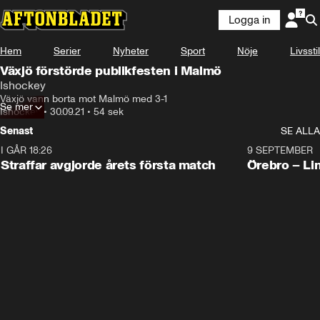
Logga in
Hem
Serier
Nyheter
Sport
Nöje
Livsstil
Växjö förstörde publikfesten i Malmö
Ishockey
Växjö vann borta mot Malmö med 3-1
Se mer
Ishockey
•
30.09.21
•
54 sek
Senast
SE ALLA
I GÅR 18:26
2:19
9 SEPTEMBER
Plus
Straffar avgjorde årets första match
Örebro – Li