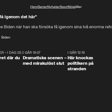
Hem
Serier
Nyheter
Sport
Nöje
Mer
Livsstil
få igenom det här”
Joe Biden när han ska försöka få igenom sina två enorma ref
 Biden
ER
•
I DAG 02:30
1:06
I GÅR 19:07
0:42
I GÅR 12:19
0:4
ret där du
Dramatiska scenen –
Här knockas
med mirakulöst slut
politikern på
stranden