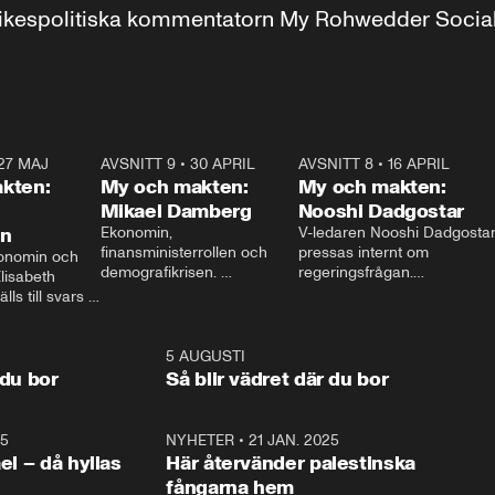
r inrikespolitiska kommentatorn My Rohwedder Soci
27 MAJ
3:51
AVSNITT 9
•
30 APRIL
24:00
AVSNITT 8
•
16 APRIL
25:1
kten:
My och makten:
My och makten:
Mikael Damberg
Nooshi Dadgostar
on
Ekonomin, 
V-ledaren Nooshi Dadgostar
finansministerrollen och 
pressas internt om 
onomin och 
demografikrisen. 
regeringsfrågan.

lisabeth 
Oppositionen ställs till svars 
I Aftonbladets 
ls till svars 
när Socialdemokraternas 
partiledarutfrågning ”My 
stern gästar 
Mikael Damberg gästar My 
och Makten” sätter hon ner 
My och Makten. 
och Makten. 
foten mot kritikerna:

1:06
5 AUGUSTI
1:0
– Vi ställer upp i val. Ska vi 
 du bor
Så blir vädret där du bor
vara med så sitter vi förstås 
25
1:22
NYHETER
•
21 JAN. 2025
0:5
ael – då hyllas
Här återvänder palestinska
fångarna hem