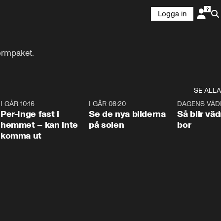
Logga in
ormpaket.
SE ALLA
5
I GÅR 10:16
1:26
I GÅR 08:20
0:31
DAGENS VÄD
Per-Inge fast i
Se de nya bilderna
Så blir väd
hemmet – kan inte
på solen
bor
komma ut