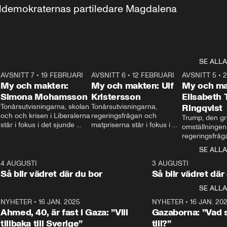
aldemokraternas partiledare Magdalena 
SE ALLA
7
AVSNITT 7
•
19 FEBRUARI
24:30
AVSNITT 6
•
12 FEBRUARI
27:30
AVSNITT 5
•
My och makten:
My och makten: Ulf
My och ma
Simona Mohamsson
Kristersson
Elisabeth
 
Tonårsutvisningarna, skolan 
Tonårsutvisningarna, 
Ringqvist
och och krisen i Liberalerna 
regeringsfrågan och 
Trump, den gr
står i fokus i det sjunde 
matpriserna står i fokus i 
omställningen
avsnittet av ”My och 
det sjätte avsnittet av ”My 
regeringsfråga
makten”. Se när 
och makten”. Se när 
centrum i det 
SE ALLA
Aftonbladets inrikespolitiska 
Aftonbladets inrikespolitiska 
avsnittet av ”
kommentator My 
kommentator My 
6
4 AUGUSTI
1:06
3 AUGUSTI
Makten”. Se nä
Rohwedder ställer 
Rohwedder ställer 
Så blir vädret där du bor
Så blir vädret där
Aftonbladets in
utbildnings- och 
statsminister Ulf Kristersson 
kommentator 
SE ALLA
integrationsminister Simona 
till svars.
Rohwedder stäl
Mohamsson till svars.
Centerpartiets
2
NYHETER
•
16 JAN. 2025
1:01
NYHETER
•
16 JAN. 20
Thand Ring till
Ahmed, 40, är fast i Gaza: ”Vill
Gazaborna: ”Vad s
tillbaka till Sverige”
till?”