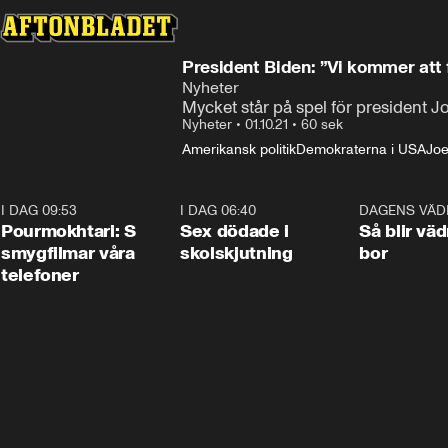
President Biden: ”Vi kommer att 
Nyheter
Mycket står på spel för president 
Nyheter
•
01.10.21
•
60 sek
Amerikansk politik
Demokraterna i USA
Joe
I DAG 09:53
1:36
I DAG 06:40
0:47
DAGENS VÄD
Pourmokhtari: S
Sex dödade i
Så blir väd
smygfilmar våra
skolskjutning
bor
telefoner