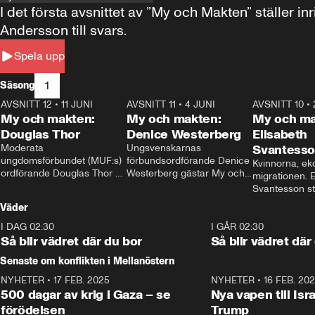
I det första avsnittet av ”My och Makten” ställe
Andersson till svars.
Spela upp
1
Säsong
AVSNITT 12
•
11 JUNI
26:27
AVSNITT 11
•
4 JUNI
23:40
AVSNITT 10
•
My och makten:
My och makten:
My och ma
Douglas Thor
Denice Westerberg
Elisabeth
Moderata 
Ungsvenskarnas 
Svantess
ungdomsförbundet (MUF:s) 
förbundsordförande Denice 
Kvinnorna, ek
ordförande Douglas Thor 
Westerberg gästar My och 
migrationen. E
gästar My och makten. I 
makten. I avsnittet 
Svantesson stäl
avsnittet diskuteras 
diskuteras migrationsfrågan 
när finansmini
Väder
tonårsutvisningarna och hur 
och hur SD ska locka 
Moderaterna ska locka 
kvinnliga väljare. 
I DAG 02:30
1:06
I GÅR 02:30
väljare till valet i höst. 
Så blir vädret där du bor
Så blir vädret där
Senaste om konflikten i Mellanöstern
NYHETER
•
17 FEB. 2025
0:45
NYHETER
•
16 FEB. 20
500 dagar av krig i Gaza – se
Nya vapen till Isr
förödelsen
Trump