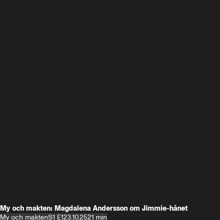
My och makten: Magdalena Andersson om Jimmie-hånet
My och makten
S1 E1
23.10.25
21 min