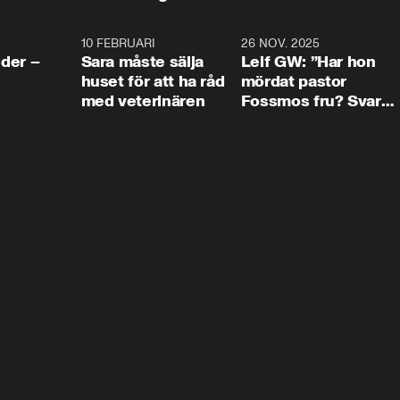
4:24
10 FEBRUARI
4:13
26 NOV. 2025
8:1
der –
Sara måste sälja
Leif GW: ”Har hon
huset för att ha råd
mördat pastor
med veterinären
Fossmos fru? Svar
nej.”