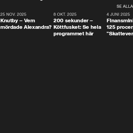
SE ALLA
3
25 NOV. 2025
31:05
8 OKT. 2025
4:29
4 JUNI 2025
Knutby – Vem
200 sekunder –
Finansmin
mördade Alexandra?
Köttfusket: Se hela
125 procent
programmet här
"Skattever
viktig uppg