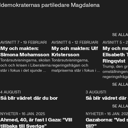
aldemokraternas partiledare Magdalena 
SE ALLA
7
AVSNITT 7
•
19 FEBRUARI
24:30
AVSNITT 6
•
12 FEBRUARI
27:30
AVSNITT 5
•
My och makten:
My och makten: Ulf
My och ma
Simona Mohamsson
Kristersson
Elisabeth
 
Tonårsutvisningarna, skolan 
Tonårsutvisningarna, 
Ringqvist
och och krisen i Liberalerna 
regeringsfrågan och 
Trump, den gr
står i fokus i det sjunde 
matpriserna står i fokus i 
omställningen
avsnittet av ”My och 
det sjätte avsnittet av ”My 
regeringsfråga
makten”. Se när 
och makten”. Se när 
centrum i det 
SE ALLA
Aftonbladets inrikespolitiska 
Aftonbladets inrikespolitiska 
avsnittet av ”
kommentator My 
kommentator My 
6
4 AUGUSTI
1:06
3 AUGUSTI
Makten”. Se nä
Rohwedder ställer 
Rohwedder ställer 
Så blir vädret där du bor
Så blir vädret där
Aftonbladets in
utbildnings- och 
statsminister Ulf Kristersson 
kommentator 
SE ALLA
integrationsminister Simona 
till svars.
Rohwedder stäl
Mohamsson till svars.
Centerpartiets
2
NYHETER
•
16 JAN. 2025
1:01
NYHETER
•
16 JAN. 20
Thand Ring till
Ahmed, 40, är fast i Gaza: ”Vill
Gazaborna: ”Vad s
tillbaka till Sverige”
till?”