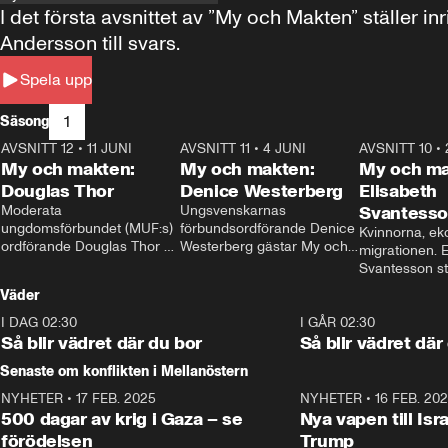
I det första avsnittet av ”My och Makten” ställe
Andersson till svars.
Spela upp
1
Säsong
AVSNITT 12
•
11 JUNI
26:27
AVSNITT 11
•
4 JUNI
23:40
AVSNITT 10
•
My och makten:
My och makten:
My och ma
Douglas Thor
Denice Westerberg
Elisabeth
Moderata 
Ungsvenskarnas 
Svantess
ungdomsförbundet (MUF:s) 
förbundsordförande Denice 
Kvinnorna, ek
ordförande Douglas Thor 
Westerberg gästar My och 
migrationen. E
gästar My och makten. I 
makten. I avsnittet 
Svantesson stäl
avsnittet diskuteras 
diskuteras migrationsfrågan 
när finansmini
Väder
tonårsutvisningarna och hur 
och hur SD ska locka 
Moderaterna ska locka 
kvinnliga väljare. 
I DAG 02:30
1:06
I GÅR 02:30
väljare till valet i höst. 
Så blir vädret där du bor
Så blir vädret där
Senaste om konflikten i Mellanöstern
NYHETER
•
17 FEB. 2025
0:45
NYHETER
•
16 FEB. 20
500 dagar av krig i Gaza – se
Nya vapen till Isr
förödelsen
Trump