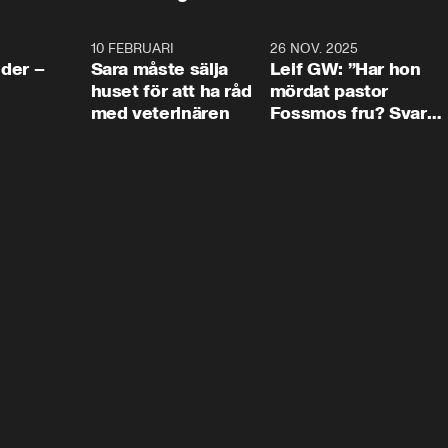
4:24
10 FEBRUARI
4:13
26 NOV. 2025
8:1
der –
Sara måste sälja
Leif GW: ”Har hon
huset för att ha råd
mördat pastor
med veterinären
Fossmos fru? Svar
nej.”