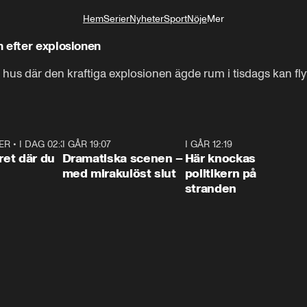
Hem
Serier
Nyheter
Sport
Nöje
Mer
Livsstil
 efter explosionen
hus där den kraftiga explosionen ägde rum i tisdags kan flytt
ER
•
I DAG 02:30
1:06
I GÅR 19:07
0:42
I GÅR 12:19
0:4
ret där du
Dramatiska scenen –
Här knockas
med mirakulöst slut
politikern på
stranden