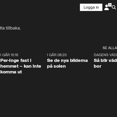
Logga in
a tillbaka.
SE ALLA
5
I GÅR 10:16
1:26
I GÅR 08:20
0:31
DAGENS VÄD
Per-Inge fast i
Se de nya bilderna
Så blir väd
hemmet – kan inte
på solen
bor
komma ut