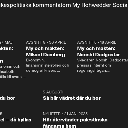
r inrikespolitiska kommentatorn My Rohwedder Soci
27 MAJ
3:51
AVSNITT 9
•
30 APRIL
24:00
AVSNITT 8
•
16 APRIL
25:1
kten:
My och makten:
My och makten:
Mikael Damberg
Nooshi Dadgostar
on
Ekonomin, 
V-ledaren Nooshi Dadgostar
finansministerrollen och 
pressas internt om 
onomin och 
demografikrisen. 
regeringsfrågan.

lisabeth 
Oppositionen ställs till svars 
I Aftonbladets 
ls till svars 
när Socialdemokraternas 
partiledarutfrågning ”My 
stern gästar 
Mikael Damberg gästar My 
och Makten” sätter hon ner 
My och Makten. 
och Makten. 
foten mot kritikerna:

1:06
5 AUGUSTI
1:0
– Vi ställer upp i val. Ska vi 
 du bor
Så blir vädret där du bor
vara med så sitter vi förstås 
25
1:22
NYHETER
•
21 JAN. 2025
0:5
ael – då hyllas
Här återvänder palestinska
fångarna hem