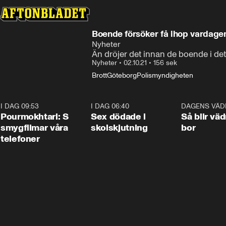
Boende försöker få ihop vardagen
Nyheter
Än dröjer det innan de boende i det 
Nyheter
•
02.10.21
•
156 sek
Brott
Göteborg
Polismyndigheten
I DAG 09:53
1:36
I DAG 06:40
0:47
DAGENS VÄD
Pourmokhtari: S
Sex dödade i
Så blir väd
smygfilmar våra
skolskjutning
bor
telefoner