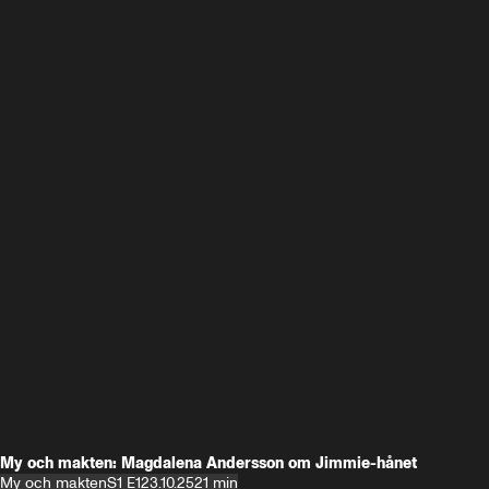
My och makten: Magdalena Andersson om Jimmie-hånet
My och makten
S1 E1
23.10.25
21 min