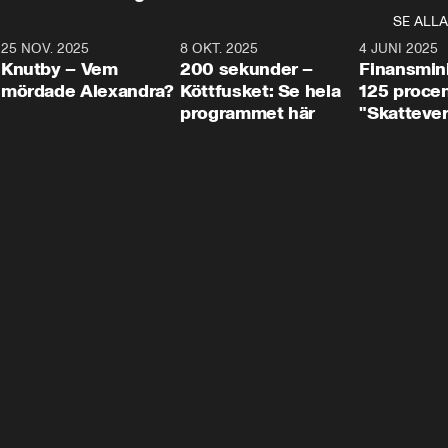
SE ALLA
3
25 NOV. 2025
31:05
8 OKT. 2025
4:29
4 JUNI 2025
Knutby – Vem
200 sekunder –
Finansmin
mördade Alexandra?
Köttfusket: Se hela
125 procent
programmet här
"Skattever
viktig uppg