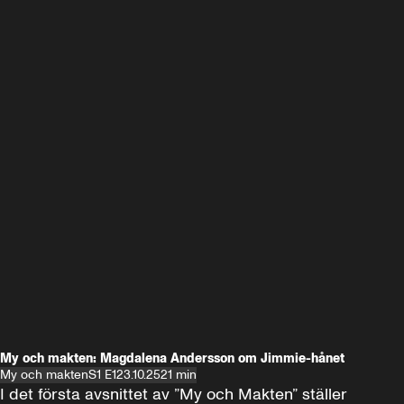
My och makten: Magdalena Andersson om Jimmie-hånet
My och makten
S1 E1
23.10.25
21 min
I det första avsnittet av ”My och Makten” ställer 