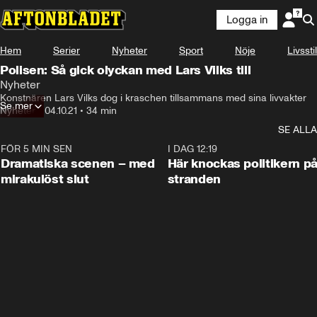
Logga in
Hem
Serier
Nyheter
Sport
Nöje
Livsstil
Polisen: Så gick olyckan med Lars Vilks till
Nyheter
Konstnären Lars Vilks dog i kraschen tillsammans med sina livvakter
Se mer
Nyheter
•
04.10.21
•
34 min
SE ALLA
FÖR 5 MIN SEN
0:42
I DAG 12:19
Dramatiska scenen – med
Här knockas politikern p
mirakulöst slut
stranden