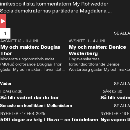
inrikespolitiska kommentatorn My Rohwedder 
Socialdemokraternas partiledare Magdalena 
Andersson till svars.
1
SE ALLA
AVSNITT 12
•
11 JUNI
26:27
AVSNITT 11
•
4 JUNI
2
My och makten: Douglas
My och makten: Denice
Thor
Westerberg
Moderata ungdomsförbundet 
Ungsvenskarnas 
(MUF:s) ordförande Douglas Thor 
förbundsordförande Denice 
gästar My och makten. I avsnittet 
Westerberg gästar My och makten.
diskuteras tonårsutvisningarna och 
avsnittet diskuteras migrationsfrå
hur Moderaterna ska locka väljare till 
och hur SD ska locka kvinnliga 
Väder
SE ALLA
valet i höst. 
väljare. 
I DAG 02:30
1:06
I GÅR 02:30
Så blir vädret där du bor
Så blir vädr
Senaste om konflikten i Mellanöstern
SE ALLA
NYHETER
•
17 FEB. 2025
0:45
NYHETER
•
16 F
500 dagar av krig i Gaza – se förödelsen
Nya vapen ti