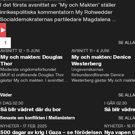
I det första avsnittet av ”My och Makten” ställer 
inrikespolitiska kommentatorn My Rohwedder 
Socialdemokraternas partiledare Magdalena 
Andersson till svars.
1
SE ALLA
AVSNITT 12
•
11 JUNI
26:27
AVSNITT 11
•
4 JUNI
2
My och makten: Douglas
My och makten: Denice
Thor
Westerberg
Moderata ungdomsförbundet 
Ungsvenskarnas 
(MUF:s) ordförande Douglas Thor 
förbundsordförande Denice 
gästar My och makten. I avsnittet 
Westerberg gästar My och makten.
diskuteras tonårsutvisningarna och 
avsnittet diskuteras migrationsfrå
hur Moderaterna ska locka väljare till 
och hur SD ska locka kvinnliga 
Väder
SE ALLA
valet i höst. 
väljare. 
I DAG 02:30
1:06
I GÅR 02:30
Så blir vädret där du bor
Så blir vädr
Senaste om konflikten i Mellanöstern
SE ALLA
NYHETER
•
17 FEB. 2025
0:45
NYHETER
•
16 F
500 dagar av krig i Gaza – se förödelsen
Nya vapen ti