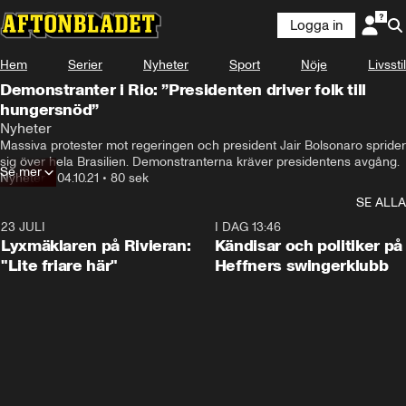
Logga in
Hem
Serier
Nyheter
Sport
Nöje
Livsstil
Demonstranter i Rio: ”Presidenten driver folk till
hungersnöd”
Nyheter
Massiva protester mot regeringen och president Jair Bolsonaro sprider 
sig över hela Brasilien. Demonstranterna kräver presidentens avgång.
Se mer
Nyheter
•
04.10.21
•
80 sek
SE ALLA
23 JULI
2:02
I DAG 13:46
Lyxmäklaren på Rivieran:
Kändisar och politiker på
"Lite friare här"
Heffners swingerklubb