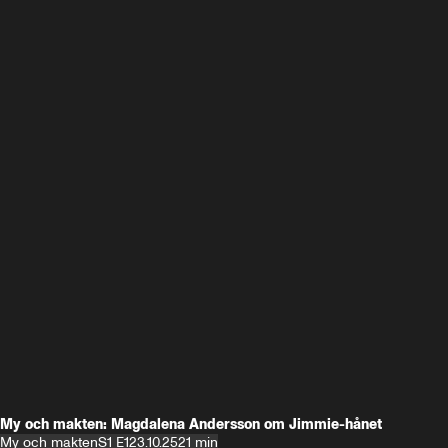
My och makten: Magdalena Andersson om Jimmie-hånet
My och makten
S1 E1
23.10.25
21 min