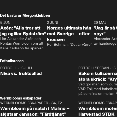
Det bästa ur Morgonklubben
5 JUNI
0:44
2 JUNI
0:26
29 MAJ
Axén: ”Alla tror att
Norges ultimata hån
”Jag är så 
jag ogillar Rydström”
mot Sverige – efter
spyr”
Hör Alexander Axén och 
krossen
Alexander Axén
Pontus Wernbloom om att 
av handsrege
Per Bohman: ”Det är värre”
Kalle Karlsson får sparken 
från Bajen och att Henrik 
Rydström tar över
Fotbollsresan
FOTBOLL
•
16 JULI
0:44
FOTBOLLSRESAN
•
15
Niva vs. fruktsallad
Bakom kulisserna
stora skräck: ”Kr
Vad gör man som journa
VM? Följ med fotbollsr
Wernblooms eskapader
WERNBLOOMS ESKAPADER
•
S4, E2
38:23
WERNBLOOMS ESKAP
Wernbloom på match i Malmö –
Wernbloom möter
skjutsar Jansson: ”Färdtjänst”
Harvestad STBK