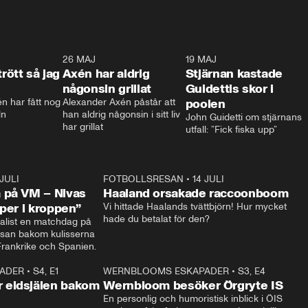
0:30
26 MAJ
0:31
19 MAJ
0:4
trött så jag
Axén har aldrig
Stjärnan kastade
någonsin grillat
Guidettis skor i
 har fått nog 
Alexander Axén påstår att 
poolen
ln
han aldrig någonsin i sitt liv 
John Guidetti om stjärnans 
har grillat
utfall: ”Fick fiska upp”
 JULI
36:52
FOTBOLLSRESAN
•
14 JULI
0:3
 på VM – Nivas
Haaland orsakade raccoonboom
yper i kroppen”
Vi hittade Haalands tvättbjörn! Hur mycket 
hade du betalat för den?
list en matchdag på 
esan bakom kulisserna 
på semifinalen mellan Frankrike och Spanien. 
ADER
•
S4, E1
32:14
WERNBLOOMS ESKAPADER
•
S3, E4
33:1
Plus
 eldsjälen bakom
Wernbloom besöker Örgryte IS
En personlig och humoristisk inblick i ÖIS 