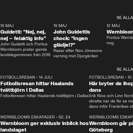
SE ALLA
3
19 MAJ
0:39
19 MAJ
0:34
12 MAJ
Guidetti: ”Nej, nej,
John Guidettis
Wernbloom
nej – felaktig info”
chock: ”Ingen
Pontus Wernbl
nog
John Guidetti och Pontus 
glädje!?”
Wernbloom pratar gamla 
Rasar efter Neo Jönssons 
landslagsminnen från 2016
varning mot Djurgården
SE ALLA
8
FOTBOLLSRESAN
•
14 JULI
41:35
FOTBOLLSRESAN
•
10
Fotbollsresan hittar Haalands
Här bryter de ih
tvättbjörn i Dallas
dans
Fotbollsresan hittar Haalands tvättbjörn i Dallas
Erik Niva och Linn Nord
skratta när de får se 
dans inför Frankrikes st
VM-kvartsfinalen. 
4
WERNBLOOMS ESKAPADER
•
S2, E4
24:20
WERNBLOOMS ESKAP
Plus
Wernbloom ger exklusiv inblick hos
Wernbloom går på
landslaget
Göteborg