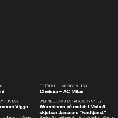
40
FOTBOLL
•
I MORGON 11:50
Plus
nd
Chelsea – AC Milan
EY
•
S1, E29
17:38
WERNBLOOMS ESKAPADER
•
S4, E2
38:2
ronors Viggo
Wernbloom på match i Malmö –
skjutsar Jansson: ”Färdtjänst”
en dag med Viggo 
Pontus Wernbloom är i Malmö och grottar i det 