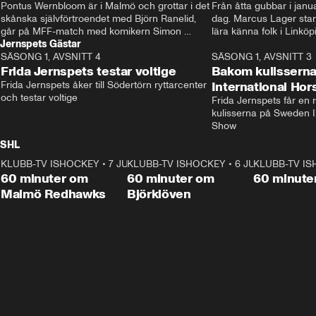
Pontus Wernbloom är i Malmö och grottar i det 
Från åtta gubbar i januar
skånska självförtroendet med Björn Ranelid, 
dag. Marcus Lager starta
går på MFF-match med komikern Simon 
lära känna folk i Linköp
Jernspets Gästar
”Chippen” Svensson och hjälper skadade 
STBK en institution – o
SÄSONG 1, AVSNITT 4
stjärnbacken Pontus Jansson hem. 
13:37
rakt in i värmen.
SÄSONG 1, AVSNITT 3
Frida Jernspets testar voltige
Bakom kulissern
Frida Jernspets åker till Södertörn ryttarcenter 
International Ho
och testar voltige
Frida Jernspets får en 
kulisserna på Sweden In
Show
SHL
KLUBB-TV ISHOCKEY
1:02:53
•
7 JUNI
KLUBB-TV ISHOCKEY
1:00:59
•
6 JUNI
KLUBB-TV I
Plus
Plus
60 minuter om
60 minuter om
60 minute
Malmö Redhawks
Björklöven