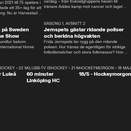
vardag – från frukostgruppens haveri till 
i 2021 till 75 spelare i 
tränare Addes kamp mot cancer och laget 
de ett 35+-lag för att 
som siktar mot Allsvenskan.
ing. Nu är Harvestad 
ch Wernbloom kliver 
14:14
SÄSONG 1, AVSNITT 2
24:5
a på Sweden
Jernspets gästar ridande poliser
rse Show
och beridna högvakten
rundtur bakom 
Frida Jernspets tar rygg på den ridande 
ternational Horse 
polisen. Hur tränas de egentligen för stökiga 
fotbollsmatcher och stora folkmassor? Hon 
hälsar även på hos beridna högvakten, som 
den här dagen ska byta av högvakten, som 
SHOCKEY
1:00:28
•
22 MAJ
KLUBB-TV ISHOCKEY
vaktar slottet.
1:00:18
•
21 MAJ
HOCKEYMORGON
•
18 MAJ
Plus
r Luleå
60 minuter
18/5 - Hockeymorgo
Linköping HC