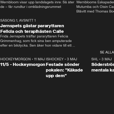
Wernbloom visar upp landslagets inre: Så äter 
Wernblooms Eskapader:
de – får rundtur i omklädningsrummet
Mutumba och Oisin Cant
Blåvitt med Thomas Bo
0
SÄSONG 1, AVSNITT 1
25:12
Jernspets gästar pararyttaren
Felicia och terapihästen Calle
Frida Jernspets träffar pararyttaren Felicia 
Grimmenhag, som fick sina ben amputerade 
efter en bilolycka. Sen åker hon vidare till ett 
vård- och omsorgsboende med den 76 
SE ALLA
centimeter höga terapihästen Calle.
HOCKEYMORGON
•
11 MAJ
ISHOCKEY
•
3 MAJ
0:22
SHL
•
3 MAJ
n
11/5 - Hockeymorgon
Festade sönder
Söderströ
pokalen: ”Käkade
mentala 
upp dem”