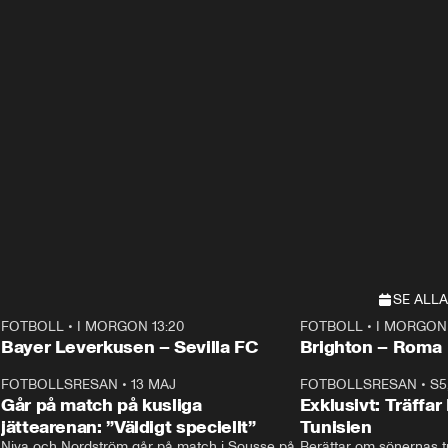
SE ALLA
FOTBOLL
•
I MORGON 13:20
FOTBOLL
•
I MORGON 
Plus
Plus
Bayer Leverkusen – Sevilla FC
Brighton – Roma
3
FOTBOLLSRESAN
•
13 MAJ
33:19
FOTBOLLSRESAN
•
S5
Går på match på kusliga
Exklusivt: Träffar
jättearenan: ”Väldigt speciellt”
Tunisien
Niva och Nordström går på match i Sousse på 
Berättar om sönernas tu