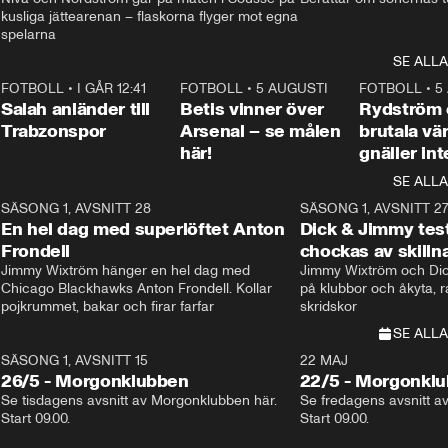
kusliga jättearenan – flaskorna flyger mot egna 
spelarna 
SE ALLA
7
FOTBOLL
•
I GÅR 12:41
0:42
FOTBOLL
•
5 AUGUSTI
1:30
FOTBOLL
•
5
Salah anländer till
Betis vinner över
Rydström
Trabzonspor
Arsenal – se målen
brutala vä
här!
gnäller int
SE ALLA
8
SÄSONG 1, AVSNITT 28
20:38
SÄSONG 1, AVSNITT 2
Plus
En hel dag med superlöftet Anton
Dick & Jimmy test
Frondell
chockas av skill
Jimmy Wixtröm hänger en hel dag med 
Jimmy Wixtröm och Dick
Chicago Blackhawks Anton Frondell. Kollar 
på klubbor och åkyta, r
pojkrummet, bakar och firar farfar
skridskor 
SE ALLA
SÄSONG 1, AVSNITT 15
22 MAJ
26/5 - Morgonklubben
22/5 - Morgonkl
Se tisdagens avsnitt av Morgonklubben här. 
Se fredagens avsnitt a
Start 09.00. 
Start 09.00. 