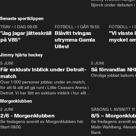
Björck under debuten i
Senaste sportklippen
TRAV
•
I DAG 09:05
1:06
FOTBOLL
•
I GÅR 19:55
0:29
FOTBOLL
•
I
”Jag jagar jätteskräll
Blåvitt tvingas
”Vi visste
på V85”
utrymma Gamla
mycket o
Ullevi
Jimmy hjärta hockey
5 JUNI
11:14
5 JUNI
Får exklusiv inblick under Detroit-
Så förvandlas NH
match
Otroliga jobbet bakom r
Över 1 000 personer jobbar under en match, 
för att få allt att gå runt i Little Ceasars Arena i 
Detroit. Vi har fått en exklusiv inblick i hur allt 
fungerar inför och under match i världens 
Morgonklubben
bästa hockeyliga
2 JUNI
SÄSONG 1, AVSNITT 11
2/6 - Morgonklubben
8/5 – Morgonklu
Se tisdagens avsnitt av Morgonklubben här. 
Se fredagens avsnitt 
Start 09.00. 
Malin Wahlberg, Alexa
Bank. 