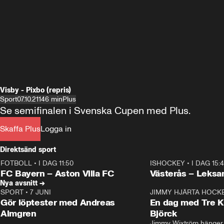
Visby - Pixbo (repris)
Sport
07.10.21
146 min
Plus
Se semifinalen i Svenska Cupen med Plus.
Skaffa Plus
Logga in
Direktsänd sport
FOTBOLL
•
I DAG 11:50
ISHOCKEY
•
I DAG 15:
Plus
Plus
FC Bayern – Aston Villa FC
Västerås – Leksa
Nya avsnitt →
SPORT
•
7 JUNI
16:36
JIMMY HJÄRTA HOCK
Gör löptester med Andreas
En dag med Tre K
Almgren
Björck
Jimmy Wixtröm hänger 