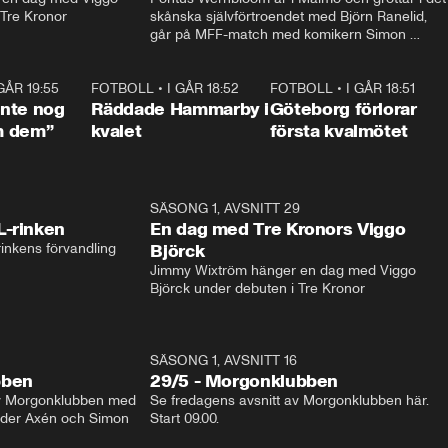
 Tre Kronor
skånska självförtroendet med Björn Ranelid, 
går på MFF-match med komikern Simon 
”Chippen” Svensson och hjälper skadade 
stjärnbacken Pontus Jansson hem. 
 GÅR 19:55
1:56
FOTBOLL
•
I GÅR 18:52
2:17
FOTBOLL
•
I GÅR 18:51
2:1
 inte nog
Räddade Hammarby i
Göteborg förlorar
m dem”
kvalet
första kvalmötet
1:04
SÄSONG 1, AVSNITT 29
17:3
L-rinken
En dag med Tre Kronors Viggo
inkens förvandling
Björck
Jimmy Wixtröm hänger en dag med Viggo 
Björck under debuten i Tre Kronor
SÄSONG 1, AVSNITT 16
bben
29/5 - Morgonklubben
av Morgonklubben med 
Se fredagens avsnitt av Morgonklubben här. 
nder Axén och Simon 
Start 09.00. 