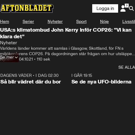
Logga in
Hem
Serier
Nyheter
Sport
Nöje
Livsstil
USA:s klimatombud John Kerry inför COP26: ”Vi kan
klara det”
Nyheter
Världens länder kommer att samlas i Glasgow, Skottland, för FN:s 
miljökonferens COP26. På dagordningen står frågan om hur utsläppen 
Se mer
ska kunna minskas.
Nyheter
•
04.10.21
•
110 sek
SE ALLA
DAGENS VÄDER
•
I DAG 02:30
1:06
I GÅR 19:15
Så blir vädret där du bor
Se de nya UFO-bilderna