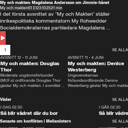
My och makten: Magdalena Andersson om Jimmie-hånet
My och makten
S1 E1
23.10.25
21 min
I det första avsnittet av ”My och Makten” ställer 
inrikespolitiska kommentatorn My Rohwedder 
Socialdemokraternas partiledare Magdalena 
Andersson till svars.
1
SE ALLA
AVSNITT 12
•
11 JUNI
26:27
AVSNITT 11
•
4 JUNI
2
My och makten: Douglas
My och makten: Denice
Thor
Westerberg
Moderata ungdomsförbundet 
Ungsvenskarnas 
(MUF:s) ordförande Douglas Thor 
förbundsordförande Denice 
gästar My och makten. I avsnittet 
Westerberg gästar My och makten.
diskuteras tonårsutvisningarna och 
avsnittet diskuteras migrationsfrå
hur Moderaterna ska locka väljare till 
och hur SD ska locka kvinnliga 
Väder
SE ALLA
valet i höst. 
väljare. 
I DAG 02:30
1:06
I GÅR 02:30
Så blir vädret där du bor
Så blir vädr
Senaste om konflikten i Mellanöstern
SE ALLA