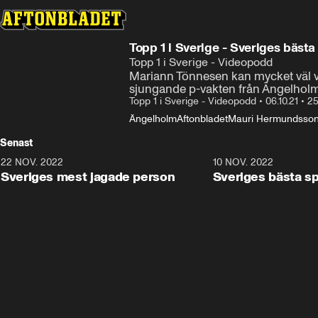
Topp 1 i Sverige - Sveriges bäst
Topp 1 i Sverige - Videopodd
Mariann Tönnesen kan mycket väl va
sjungande p-vakten från Ängelholm v
Topp 1 i Sverige - Videopodd
•
06.10.21
•
25
Ängelholm
Aftonbladet
Mauri Hermundsso
Senast
22 NOV. 2022
28:09
10 NOV. 2022
Sveriges mest jagade person
Sveriges bästa s