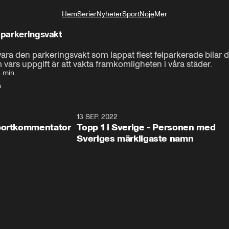
Hem
Serier
Nyheter
Sport
Nöje
Mer
Livsstil
a parkeringsvakt
ra den parkeringsvakt som lappat flest felparkerade bilar d
ars uppgift är att vakta framkomligheten i våra städer.
 min
n
28:01
13 SEP. 2022
26:5
portkommentator
Topp 1 i Sverige - Personen med
Sveriges märkligaste namn