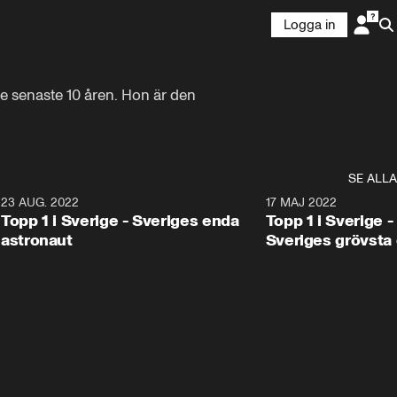
Logga in
e senaste 10 åren. Hon är den 
SE ALLA
7
23 AUG. 2022
28:53
17 MAJ 2022
Topp 1 i Sverige - Sveriges enda
Topp 1 i Sverige
astronaut
Sveriges grövsta 