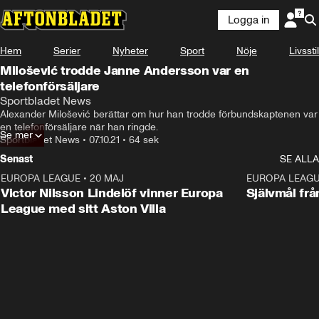
Logga in
Hem
Serier
Nyheter
Sport
Nöje
Livsstil
Milošević trodde Janne Andersson var en
telefonförsäljare
Sportbladet News
Alexander Milošević berättar om hur han trodde förbundskaptenen var 
en telefonförsäljare när han ringde.
Se mer
Sportbladet News
•
07.10.21
•
64 sek
Senast
SE ALLA
EUROPA LEAGUE
•
20 MAJ
1:32
EUROPA LEAG
Victor Nilsson Lindelöf vinner Europa
Självmål frå
League med sitt Aston Villa