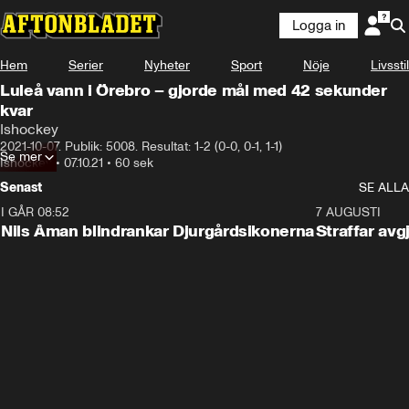
Logga in
Hem
Serier
Nyheter
Sport
Nöje
Livsstil
Luleå vann i Örebro – gjorde mål med 42 sekunder
kvar
Ishockey
2021-10-07. Publik: 5008. Resultat: 1-2 (0-0, 0-1, 1-1)
Se mer
Ishockey
•
07.10.21
•
60 sek
Senast
SE ALLA
I GÅR 08:52
1:08
7 AUGUSTI
Nils Åman blindrankar Djurgårdsikonerna
Straffar avg