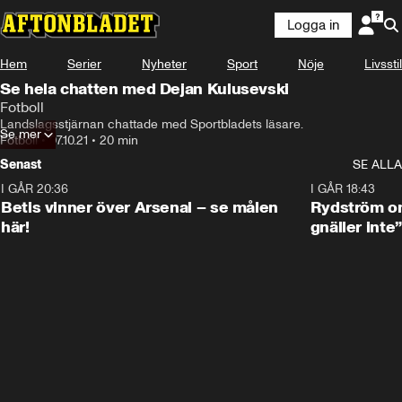
Logga in
Hem
Serier
Nyheter
Sport
Nöje
Livsstil
Se hela chatten med Dejan Kulusevski
Fotboll
Landslagsstjärnan chattade med Sportbladets läsare.
Se mer
Fotboll
•
07.10.21
•
20 min
Senast
SE ALLA
I GÅR 20:36
1:30
I GÅR 18:43
Betis vinner över Arsenal – se målen
Rydström om
här!
gnäller inte”